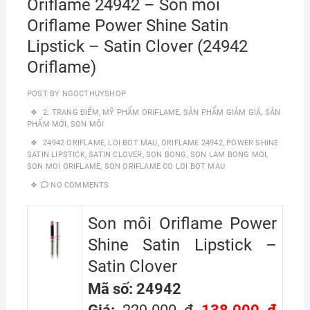
Oriflame 24942 – Son môi
Oriflame Power Shine Satin
Lipstick – Satin Clover (24942
Oriflame)
POST BY
NGOCTHUYSHOP
2. TRANG ĐIỂM
,
MỸ PHẨM ORIFLAME
,
SẢN PHẨM GIẢM GIÁ
,
SẢN
PHẨM MỚI
,
SON MÔI
24942 ORIFLAME
,
LOI BOT MAU
,
ORIFLAME 24942
,
POWER SHINE
SATIN LIPSTICK
,
SATIN CLOVER
,
SON BONG
,
SON LAM BONG MOI
,
SON MOI ORIFLAME
,
SON ORIFLAME CO LOI BOT MAU
NO COMMENTS
Son môi Oriflame Power
Shine Satin Lipstick –
Satin Clover
Mã số: 24942