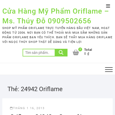
Skip
Top
to
Cửa Hàng Mỹ Phẩm Oriflame –
Men
content
Ms. Thúy Đỗ 0909502656
SHOP MỸ PHẨM ORIFLAME TRỰC TUYẾN HÀNG ĐẦU VIỆT NAM, HOẠT
ĐỘNG TỪ 2006. NƠI BẠN CÓ THỂ THOẢI MÁI MUA SẮM NHỮNG SẢN
PHẨM ORIFLAME BẠN YÊU THÍCH. BẠN SẼ THẤY MUA HÀNG ORIFLAME
VỚI NGỌC THÚY SHOP THẬT DỄ DÀNG VÀ TIỆN LỢI
0
Total
Tìm
0 ₫
kiếm:
Thẻ:
24942 Oriflame
THÁNG 1 16, 2013