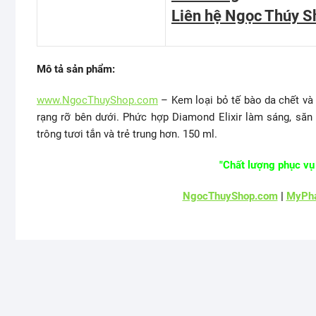
Liên hệ Ngọc Thúy S
Mô tả sản phẩm:
www.NgocThuyShop.com
– Kem loại bỏ tế bào da chết và 
rạng rỡ bên dưới. Phức hợp Diamond Elixir làm sáng, să
trông tươi tắn và trẻ trung hơn. 150 ml.
"Chất lượng phục vụ 
NgocThuyShop.com
|
MyPha