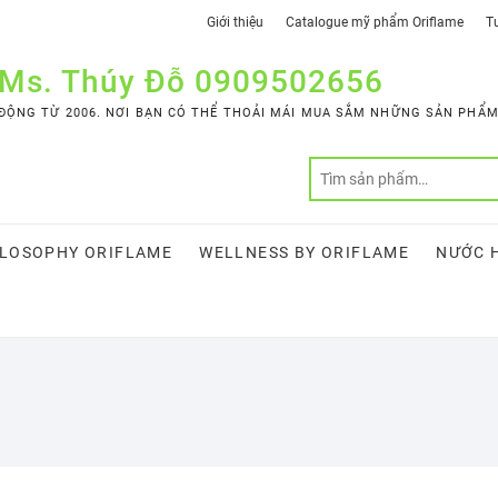
Giới thiệu
Catalogue mỹ phẩm Oriflame
Tư
 Ms. Thúy Đỗ 0909502656
ỘNG TỪ 2006. NƠI BẠN CÓ THỂ THOẢI MÁI MUA SẮM NHỮNG SẢN PHẨM 
LOSOPHY ORIFLAME
WELLNESS BY ORIFLAME
NƯỚC 