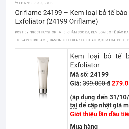
THÁNG 9 30, 2012
Oriflame 24199 – Kem loại bỏ tế bào
Exfoliator (24199 Oriflame)
POST BY
NGOCTHUYSHOP
3. CHĂM SÓC DA
,
KEM LOẠI BỎ TẾ BÀO DA
24199 ORIFLAME
,
DIAMOND CELLULAR EXFOLIATOR
,
KEM LOAI BO TE 
Kem loại bỏ tế b
Exfoliator
Mã số: 24199
Giá:
399.000 đ
279.0
(áp dụng đến 31/10
tại
để cập nhật giá m
Giới thiệu lần đầu ti
Mua hàng