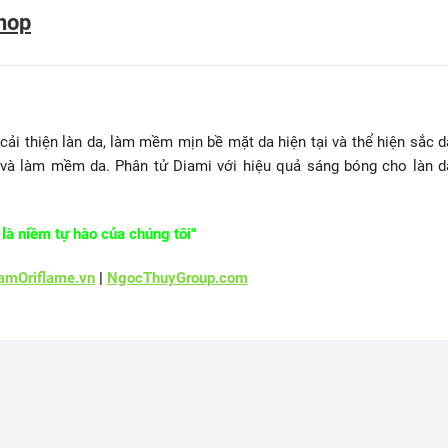
hop
cải thiện làn da, làm mềm mịn bề mặt da hiện tại và thể hiện sắc d
n và làm mềm da. Phân tử Diami với hiệu quả sáng bóng cho làn d
là niềm tự hào của chúng tôi"
mOriflame.vn
|
NgocThuyGroup.com