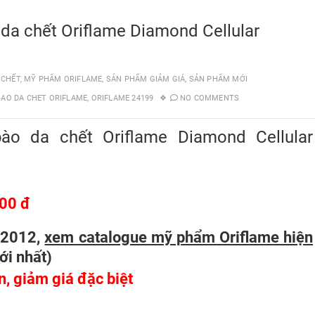
 da chết Oriflame Diamond Cellular
 CHẾT
,
MỸ PHẨM ORIFLAME
,
SẢN PHẨM GIẢM GIÁ
,
SẢN PHẨM MỚI
BAO DA CHET ORIFLAME
,
ORIFLAME 24199
NO COMMENTS
ào da chết Oriflame Diamond Cellular
00 đ
/2012,
xem catalogue mỹ phẩm Oriflame hiện
ới nhất
)
ên, giảm giá đặc biệt