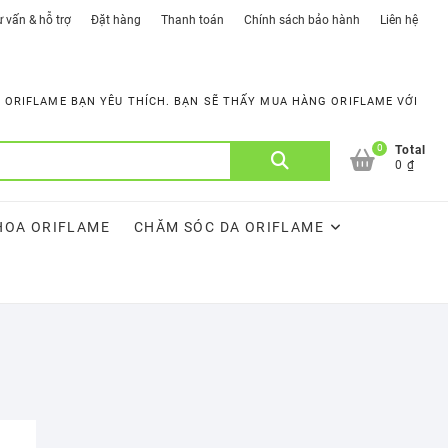
 vấn & hỗ trợ
Đặt hàng
Thanh toán
Chính sách bảo hành
Liên hệ
ORIFLAME BẠN YÊU THÍCH. BẠN SẼ THẤY MUA HÀNG ORIFLAME VỚI
0
Tìm
Total
0 ₫
kiếm:
HOA ORIFLAME
CHĂM SÓC DA ORIFLAME