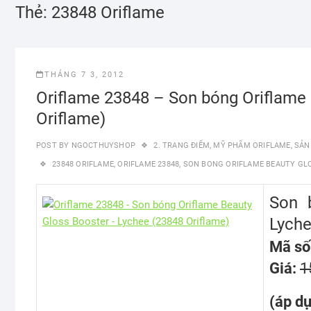
Thẻ:
23848 Oriflame
THÁNG 7 3, 2012
Oriflame 23848 – Son bóng Oriflame
Oriflame)
POST BY
NGOCTHUYSHOP
2. TRANG ĐIỂM
,
MỸ PHẨM ORIFLAME
,
SẢN
23848 ORIFLAME
,
ORIFLAME 23848
,
SON BONG ORIFLAME BEAUTY GLO
Son 
Lych
Mã số
Giá:
1
(áp d