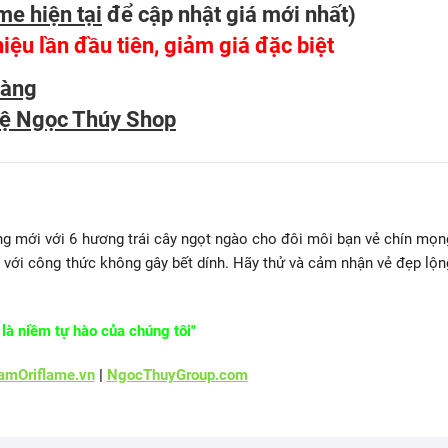
me hiện tại
để cập nhật giá mới nhất
)
hiệu lần đầu tiên, giảm giá đặc biệt
hàng
hệ Ngọc Thúy Shop
g mới với 6 hương trái cây ngọt ngào cho đôi môi bạn vẻ chín mọn
 với công thức không gây bết dính. Hãy thử và cảm nhận vẻ đẹp lộn
là niềm tự hào của chúng tôi"
mOriflame.vn
|
NgocThuyGroup.com