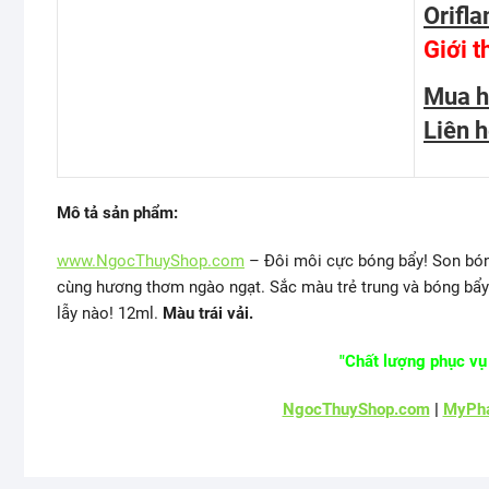
Orifla
Giới t
Mua 
Liên 
Mô tả sản phẩm:
www.NgocThuyShop.com
– Đôi môi cực bóng bẩy! Son bón
cùng hương thơm ngào ngạt. Sắc màu trẻ trung và bóng bẩy
lẫy nào! 12ml.
Màu trái vải.
"Chất lượng phục vụ 
NgocThuyShop.com
|
MyPha