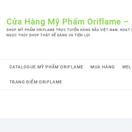
Skip
to
content
Cửa Hàng Mỹ Phẩm Oriflame –
SHOP MỸ PHẨM ORIFLAME TRỰC TUYẾN HÀNG ĐẦU VIỆT NAM, HOẠT Đ
NGỌC THÚY SHOP THẬT DỄ DÀNG VÀ TIỆN LỢI
CATALOGUE MỸ PHẨM ORIFLAME
MUA HÀNG
WEL
TRANG ĐIỂM ORIFLAME