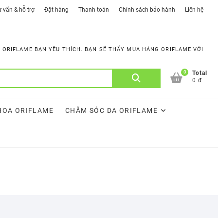
 vấn & hỗ trợ
Đặt hàng
Thanh toán
Chính sách bảo hành
Liên hệ
ORIFLAME BẠN YÊU THÍCH. BẠN SẼ THẤY MUA HÀNG ORIFLAME VỚI
0
Tìm
Total
0 ₫
kiếm:
HOA ORIFLAME
CHĂM SÓC DA ORIFLAME