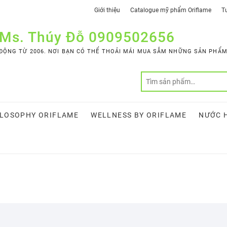
Giới thiệu
Catalogue mỹ phẩm Oriflame
Tư
 Ms. Thúy Đỗ 0909502656
ỘNG TỪ 2006. NƠI BẠN CÓ THỂ THOẢI MÁI MUA SẮM NHỮNG SẢN PHẨM 
LOSOPHY ORIFLAME
WELLNESS BY ORIFLAME
NƯỚC 