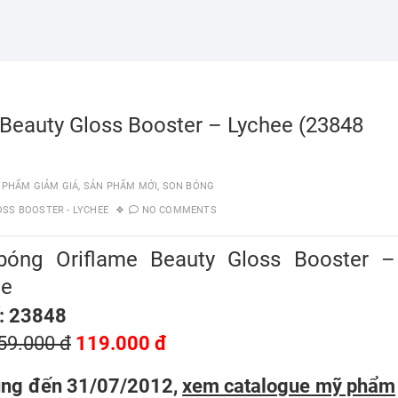
 Beauty Gloss Booster – Lychee (23848
 PHẨM GIẢM GIÁ
,
SẢN PHẨM MỚI
,
SON BÓNG
SS BOOSTER - LYCHEE
NO COMMENTS
bóng Oriflame Beauty Gloss Booster –
ee
: 23848
59.000 đ
119.000 đ
ụng đến 31/07/2012,
xem catalogue mỹ phẩm