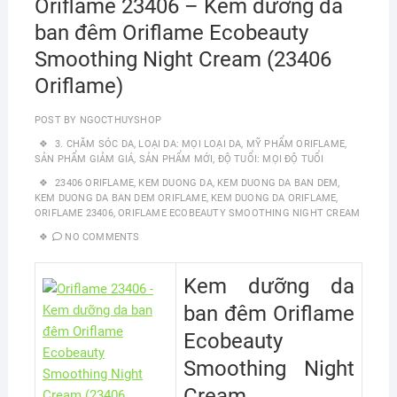
Oriflame 23406 – Kem dưỡng da
ban đêm Oriflame Ecobeauty
Smoothing Night Cream (23406
Oriflame)
POST BY
NGOCTHUYSHOP
3. CHĂM SÓC DA
,
LOẠI DA: MỌI LOẠI DA
,
MỸ PHẨM ORIFLAME
,
SẢN PHẨM GIẢM GIÁ
,
SẢN PHẨM MỚI
,
ĐỘ TUỔI: MỌI ĐỘ TUỔI
23406 ORIFLAME
,
KEM DUONG DA
,
KEM DUONG DA BAN DEM
,
KEM DUONG DA BAN DEM ORIFLAME
,
KEM DUONG DA ORIFLAME
,
ORIFLAME 23406
,
ORIFLAME ECOBEAUTY SMOOTHING NIGHT CREAM
NO COMMENTS
Kem dưỡng da
ban đêm Oriflame
Ecobeauty
Smoothing Night
Cream