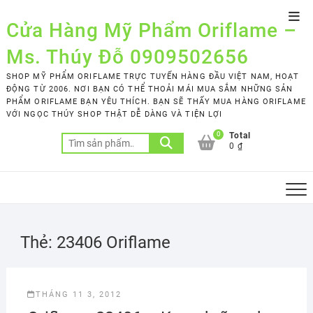
Skip
Top
to
Cửa Hàng Mỹ Phẩm Oriflame –
Men
content
Ms. Thúy Đỗ 0909502656
SHOP MỸ PHẨM ORIFLAME TRỰC TUYẾN HÀNG ĐẦU VIỆT NAM, HOẠT
ĐỘNG TỪ 2006. NƠI BẠN CÓ THỂ THOẢI MÁI MUA SẮM NHỮNG SẢN
PHẨM ORIFLAME BẠN YÊU THÍCH. BẠN SẼ THẤY MUA HÀNG ORIFLAME
VỚI NGỌC THÚY SHOP THẬT DỄ DÀNG VÀ TIỆN LỢI
0
Total
Tìm
0 ₫
kiếm:
Thẻ:
23406 Oriflame
THÁNG 11 3, 2012