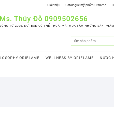
Giới thiệu
Catalogue mỹ phẩm Oriflame
Tư
 Ms. Thúy Đỗ 0909502656
ỘNG TỪ 2006. NƠI BẠN CÓ THỂ THOẢI MÁI MUA SẮM NHỮNG SẢN PHẨM 
LOSOPHY ORIFLAME
WELLNESS BY ORIFLAME
NƯỚC 