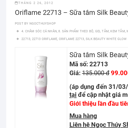
THÁNG 2 26, 2012
Oriflame 22713 – Sữa tắm Silk Beau
POST BY
NGOCTHUYSHOP
4. CHĂM SÓC CÁ NHÂN
,
8. SẢN PHẨM THEO BỘ
,
GEL TẮM
,
KEM TẮM
,
22713
,
22713 ORIFLAME
,
ORIFLAME 22713
,
SILK BEAUTY WHITE GLOW
Sữa tắm Silk Beau
Mã số: 22713
Giá:
135.000 đ
99.00
(áp dụng đến 31/03
tại
để cập nhật giá m
Giới thiệu lần đầu ti
Mua hàng
Liên hệ Ngọc Thúy S