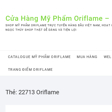
Skip
to
content
Cửa Hàng Mỹ Phẩm Oriflame –
SHOP MỸ PHẨM ORIFLAME TRỰC TUYẾN HÀNG ĐẦU VIỆT NAM, HOẠT Đ
NGỌC THÚY SHOP THẬT DỄ DÀNG VÀ TIỆN LỢI
CATALOGUE MỸ PHẨM ORIFLAME
MUA HÀNG
WEL
TRANG ĐIỂM ORIFLAME
Thẻ:
22713 Oriflame