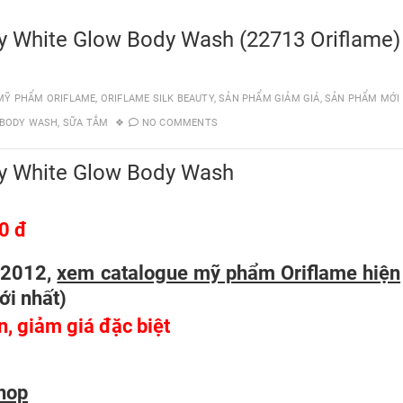
ty White Glow Body Wash (22713 Oriflame)
MỸ PHẨM ORIFLAME
,
ORIFLAME SILK BEAUTY
,
SẢN PHẨM GIẢM GIÁ
,
SẢN PHẨM MỚI
 BODY WASH
,
SỮA TẮM
NO COMMENTS
ty White Glow Body Wash
0 đ
/2012,
xem catalogue mỹ phẩm Oriflame hiện
ới nhất
)
ên, giảm giá đặc biệt
hop