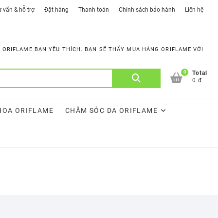
 vấn & hỗ trợ
Đặt hàng
Thanh toán
Chính sách bảo hành
Liên hệ
ORIFLAME BẠN YÊU THÍCH. BẠN SẼ THẤY MUA HÀNG ORIFLAME VỚI
0
Tìm
Total
0 ₫
kiếm:
HOA ORIFLAME
CHĂM SÓC DA ORIFLAME