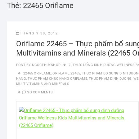
Thẻ:
22465 Oriflame
THÁNG 9 30, 2012
Oriflame 22465 – Thực phẩm bổ sung
Multivitamins and Minerals (22465 O
POST BY
NGOCTHUYSHOP
7. THỨC UỐNG DINH DƯỠNG WELLNESS B
22465 ORIFLAME
,
ORIFLAME 22465
,
THUC PHAM BO SUNG DINH DUON
NANG
,
THUC PHAM CHUC NANG ORIFLAME
,
THUC PHAM DINH DUONG
,
WE
MULTIVITAMINS AND MINERALS
NO COMMENTS