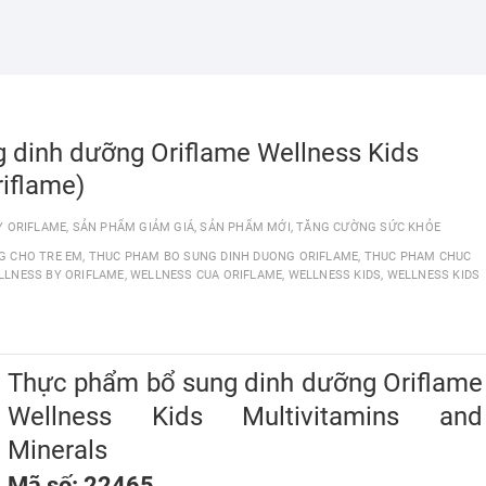
 dinh dưỡng Oriflame Wellness Kids
riflame)
Y ORIFLAME
,
SẢN PHẨM GIẢM GIÁ
,
SẢN PHẨM MỚI
,
TĂNG CƯỜNG SỨC KHỎE
G CHO TRE EM
,
THUC PHAM BO SUNG DINH DUONG ORIFLAME
,
THUC PHAM CHUC
LLNESS BY ORIFLAME
,
WELLNESS CUA ORIFLAME
,
WELLNESS KIDS
,
WELLNESS KIDS
Thực phẩm bổ sung dinh dưỡng Oriflame
Wellness Kids Multivitamins and
Minerals
Mã số: 22465