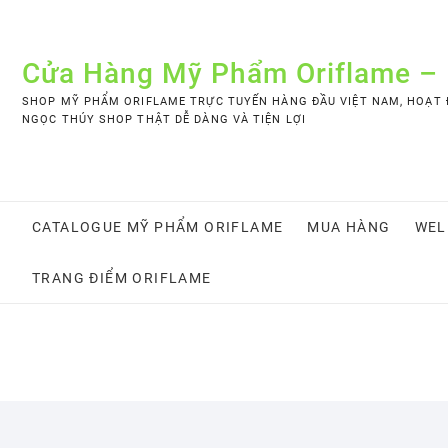
Skip
to
content
Cửa Hàng Mỹ Phẩm Oriflame –
SHOP MỸ PHẨM ORIFLAME TRỰC TUYẾN HÀNG ĐẦU VIỆT NAM, HOẠT Đ
NGỌC THÚY SHOP THẬT DỄ DÀNG VÀ TIỆN LỢI
CATALOGUE MỸ PHẨM ORIFLAME
MUA HÀNG
WEL
TRANG ĐIỂM ORIFLAME