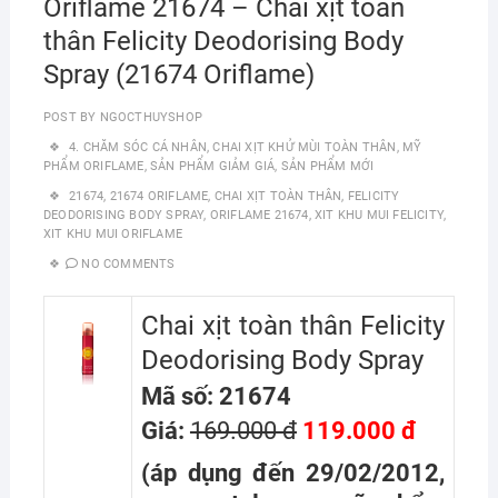
Oriflame 21674 – Chai xịt toàn
thân Felicity Deodorising Body
Spray (21674 Oriflame)
POST BY
NGOCTHUYSHOP
4. CHĂM SÓC CÁ NHÂN
,
CHAI XỊT KHỬ MÙI TOÀN THÂN
,
MỸ
PHẨM ORIFLAME
,
SẢN PHẨM GIẢM GIÁ
,
SẢN PHẨM MỚI
21674
,
21674 ORIFLAME
,
CHAI XỊT TOÀN THÂN
,
FELICITY
DEODORISING BODY SPRAY
,
ORIFLAME 21674
,
XIT KHU MUI FELICITY
,
XIT KHU MUI ORIFLAME
NO COMMENTS
Chai xịt toàn thân Felicity
Deodorising Body Spray
Mã số: 21674
Giá:
169.000 đ
119.000 đ
(áp dụng đến 29/02/2012,