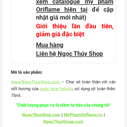
xem catalogue mỹ phẩm
Oriflame hiện tại
để cập
nhật giá mới nhất
)
Giới thiệu lần đầu tiên,
giảm giá đặc biệt
Mua hàng
Liên hệ Ngọc Thúy Shop
Mô tả sản phẩm:
www.NgocThuyShop.com
– Chai xịt toàn thân với các
nốt hương của
nước hoa Felicity
, sử dụng xịt toàn thân.
75ml.
"Chất lượng phục vụ là niềm tự hào của chúng tôi"
NgocThuyShop.com
|
MyPhamOriflame.vn
|
NgocThuyGroup.com