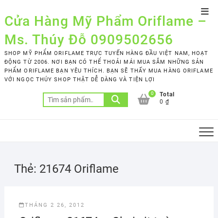
Skip
Top
to
Cửa Hàng Mỹ Phẩm Oriflame –
Men
content
Ms. Thúy Đỗ 0909502656
SHOP MỸ PHẨM ORIFLAME TRỰC TUYẾN HÀNG ĐẦU VIỆT NAM, HOẠT
ĐỘNG TỪ 2006. NƠI BẠN CÓ THỂ THOẢI MÁI MUA SẮM NHỮNG SẢN
PHẨM ORIFLAME BẠN YÊU THÍCH. BẠN SẼ THẤY MUA HÀNG ORIFLAME
VỚI NGỌC THÚY SHOP THẬT DỄ DÀNG VÀ TIỆN LỢI
0
Total
Tìm
0 ₫
kiếm:
Thẻ:
21674 Oriflame
THÁNG 2 26, 2012