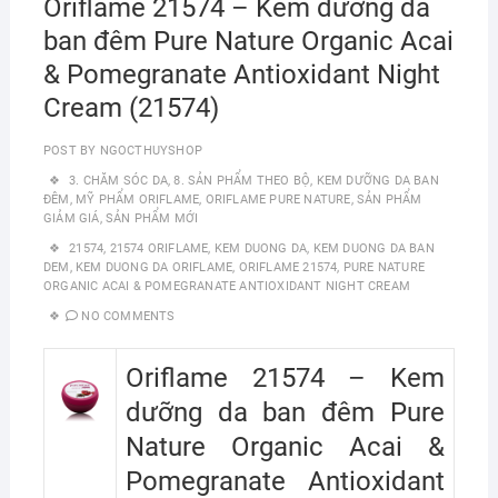
Oriflame 21574 – Kem dưỡng da
ban đêm Pure Nature Organic Acai
& Pomegranate Antioxidant Night
Cream (21574)
POST BY
NGOCTHUYSHOP
3. CHĂM SÓC DA
,
8. SẢN PHẨM THEO BỘ
,
KEM DƯỠNG DA BAN
ĐÊM
,
MỸ PHẨM ORIFLAME
,
ORIFLAME PURE NATURE
,
SẢN PHẨM
GIẢM GIÁ
,
SẢN PHẨM MỚI
21574
,
21574 ORIFLAME
,
KEM DUONG DA
,
KEM DUONG DA BAN
DEM
,
KEM DUONG DA ORIFLAME
,
ORIFLAME 21574
,
PURE NATURE
ORGANIC ACAI & POMEGRANATE ANTIOXIDANT NIGHT CREAM
NO COMMENTS
Oriflame 21574 – Kem
dưỡng da ban đêm Pure
Nature Organic Acai &
Pomegranate Antioxidant