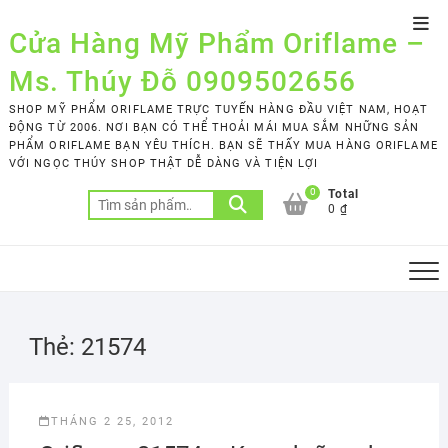
Skip
Top
to
Cửa Hàng Mỹ Phẩm Oriflame –
Men
content
Ms. Thúy Đỗ 0909502656
SHOP MỸ PHẨM ORIFLAME TRỰC TUYẾN HÀNG ĐẦU VIỆT NAM, HOẠT
ĐỘNG TỪ 2006. NƠI BẠN CÓ THỂ THOẢI MÁI MUA SẮM NHỮNG SẢN
PHẨM ORIFLAME BẠN YÊU THÍCH. BẠN SẼ THẤY MUA HÀNG ORIFLAME
VỚI NGỌC THÚY SHOP THẬT DỄ DÀNG VÀ TIỆN LỢI
0
Total
Tìm
0 ₫
kiếm:
Thẻ:
21574
THÁNG 2 25, 2012