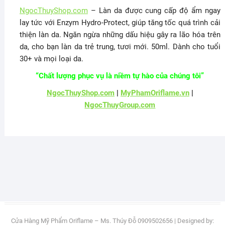
NgocThuyShop.com
– Làn da được cung cấp độ ẩm ngay
lay tức với Enzym Hydro-Protect, giúp tăng tốc quá trình cải
thiện làn da. Ngăn ngừa những dấu hiệu gây ra lão hóa trên
da, cho bạn làn da trẻ trung, tươi mới. 50ml. Dành cho tuổi
30+ và mọi loại da.
“Chất lượng phục vụ là niềm tự hào của chúng tôi”
NgocThuyShop.com
|
MyPhamOriflame.vn
|
NgocThuyGroup.com
Cửa Hàng Mỹ Phẩm Oriflame – Ms. Thúy Đỗ 0909502656
| Designed by: