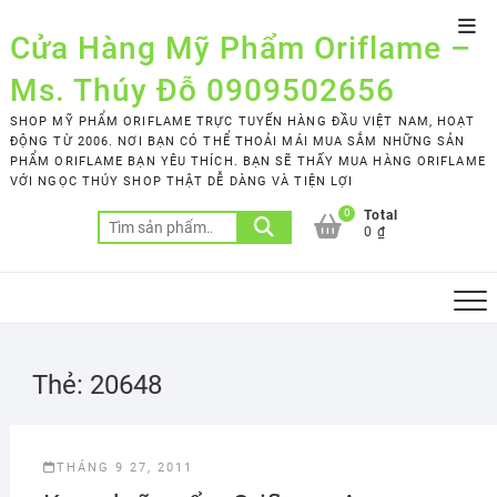
Skip
Top
to
Cửa Hàng Mỹ Phẩm Oriflame –
Men
content
Ms. Thúy Đỗ 0909502656
SHOP MỸ PHẨM ORIFLAME TRỰC TUYẾN HÀNG ĐẦU VIỆT NAM, HOẠT
ĐỘNG TỪ 2006. NƠI BẠN CÓ THỂ THOẢI MÁI MUA SẮM NHỮNG SẢN
PHẨM ORIFLAME BẠN YÊU THÍCH. BẠN SẼ THẤY MUA HÀNG ORIFLAME
VỚI NGỌC THÚY SHOP THẬT DỄ DÀNG VÀ TIỆN LỢI
0
Total
Tìm
0 ₫
kiếm:
Thẻ:
20648
THÁNG 9 27, 2011