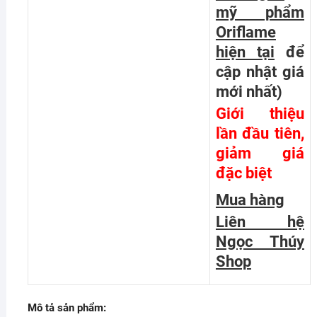
mỹ phẩm
Oriflame
hiện tại
để
cập nhật giá
mới nhất
)
Giới thiệu
lần đầu tiên,
giảm giá
đặc biệt
Mua hàng
Liên hệ
Ngọc Thúy
Shop
Mô tả sản phẩm: