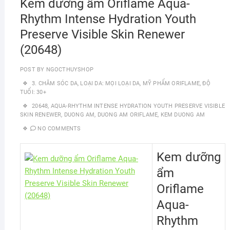
Kem dưỡng ẩm Oriflame Aqua-
Rhythm Intense Hydration Youth
Preserve Visible Skin Renewer
(20648)
POST BY
NGOCTHUYSHOP
3. CHĂM SÓC DA
,
LOẠI DA: MỌI LOẠI DA
,
MỸ PHẨM ORIFLAME
,
ĐỘ
TUỔI: 30+
20648
,
AQUA-RHYTHM INTENSE HYDRATION YOUTH PRESERVE VISIBLE
SKIN RENEWER
,
DUONG AM
,
DUONG AM ORIFLAME
,
KEM DUONG AM
NO COMMENTS
Kem dưỡng
ẩm
Oriflame
Aqua-
Rhythm