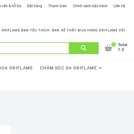
 vấn & hỗ trợ
Đặt hàng
Thanh toán
Chính sách bảo hành
Liên hệ
ORIFLAME BẠN YÊU THÍCH. BẠN SẼ THẤY MUA HÀNG ORIFLAME VỚI
0
Tìm
Total
0 ₫
kiếm:
HOA ORIFLAME
CHĂM SÓC DA ORIFLAME