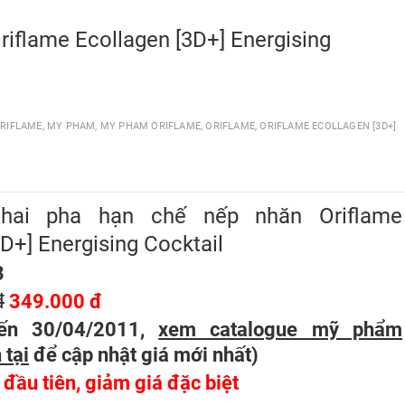
riflame Ecollagen [3D+] Energising
RIFLAME
,
MY PHAM
,
MY PHAM ORIFLAME
,
ORIFLAME
,
ORIFLAME ECOLLAGEN [3D+]
 hai pha hạn chế nếp nhăn Oriflame
D+] Energising Cocktail
3
đ
349.000 đ
ến 30/04/2011,
xem catalogue mỹ phẩm
 tại
để cập nhật giá mới nhất
)
n đầu tiên, giảm giá đặc biệt