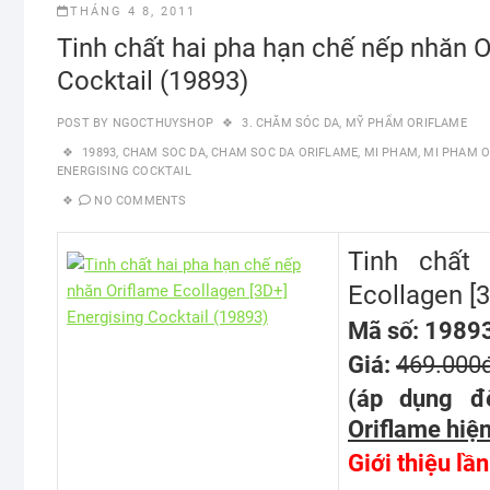
THÁNG 4 8, 2011
Tinh chất hai pha hạn chế nếp nhăn O
Cocktail (19893)
POST BY
NGOCTHUYSHOP
3. CHĂM SÓC DA
,
MỸ PHẨM ORIFLAME
19893
,
CHAM SOC DA
,
CHAM SOC DA ORIFLAME
,
MI PHAM
,
MI PHAM O
ENERGISING COCKTAIL
NO COMMENTS
Tinh chất
Ecollagen [3
Mã số: 1989
Giá:
469.000
(áp dụng đ
Oriflame hiện
Giới thiệu lầ