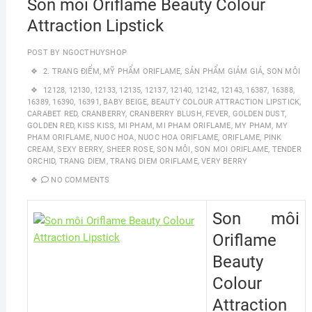
Son môi Oriflame Beauty Colour
Attraction Lipstick
POST BY
NGOCTHUYSHOP
2. TRANG ĐIỂM
,
MỸ PHẨM ORIFLAME
,
SẢN PHẨM GIẢM GIÁ
,
SON MÔI
12128
,
12130
,
12133
,
12135
,
12137
,
12140
,
12142
,
12143
,
16387
,
16388
,
16389
,
16390
,
16391
,
BABY BEIGE
,
BEAUTY COLOUR ATTRACTION LIPSTICK
,
CARABET RED
,
CRANBERRY
,
CRANBERRY BLUSH
,
FEVER
,
GOLDEN DUST
,
GOLDEN RED
,
KISS KISS
,
MI PHAM
,
MI PHAM ORIFLAME
,
MY PHAM
,
MY
PHAM ORIFLAME
,
NUOC HOA
,
NUOC HOA ORIFLAME
,
ORIFLAME
,
PINK
CREAM
,
SEXY BERRY
,
SHEER ROSE
,
SON MÔI
,
SON MOI ORIFLAME
,
TENDER
ORCHID
,
TRANG DIEM
,
TRANG DIEM ORIFLAME
,
VERY BERRY
NO COMMENTS
Son môi
Oriflame
Beauty
Colour
Attraction