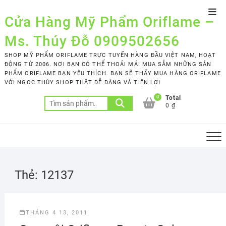
Skip
Top
to
Cửa Hàng Mỹ Phẩm Oriflame –
Men
content
Ms. Thúy Đỗ 0909502656
SHOP MỸ PHẨM ORIFLAME TRỰC TUYẾN HÀNG ĐẦU VIỆT NAM, HOẠT
ĐỘNG TỪ 2006. NƠI BẠN CÓ THỂ THOẢI MÁI MUA SẮM NHỮNG SẢN
PHẨM ORIFLAME BẠN YÊU THÍCH. BẠN SẼ THẤY MUA HÀNG ORIFLAME
VỚI NGỌC THÚY SHOP THẬT DỄ DÀNG VÀ TIỆN LỢI
0
Total
Tìm
0 ₫
kiếm:
Thẻ:
12137
THÁNG 4 13, 2011