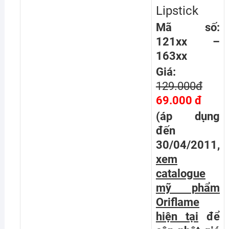
Lipstick
Mã số:
121xx –
163xx
Giá:
129.000đ
69.000 đ
(áp dụng
đến
30/04/2011,
xem
catalogue
mỹ phẩm
Oriflame
hiện tại
để