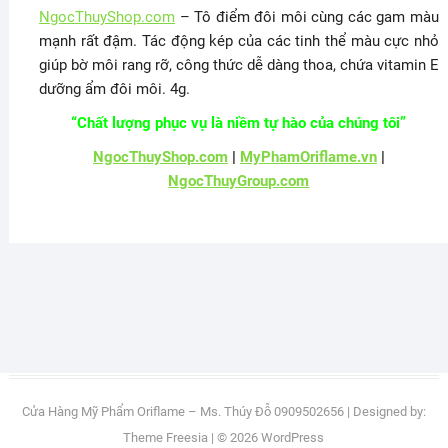
NgocThuyShop.com
– Tô điểm đôi môi cùng các gam màu
mạnh rất đậm. Tác động kép của các tinh thể màu cực nhỏ
giúp bờ môi rang rỡ, công thức dễ dàng thoa, chứa vitamin E
dưỡng ẩm đôi môi. 4g.
“Chất lượng phục vụ là niềm tự hào của chúng tôi”
NgocThuyShop.com
|
MyPhamOriflame.vn
|
NgocThuyGroup.com
Cửa Hàng Mỹ Phẩm Oriflame – Ms. Thúy Đỗ 0909502656
| Designed by:
Theme Freesia
| © 2026
WordPress