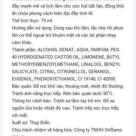
đầy mạnh mẽ và lịch lãm cho sức hút bất tận, đồng thời
ẩn chứa phong cách hiện đại đầy tinh tế.
Thể tích thực: 75 ml.
Hướng dẫn sử dụng: Dùng sau khi tắm, lắc nhẹ rồi phun
lên cơ thể ngoại trừ khuôn mặt và các bộ phận nhạy
cảm khác.
Thành phần: ALCOHOL DENAT., AQUA, PARFUM, PEG-
40 HYDROGENATED CASTOR OIL, LIMONENE, BUTYL
METHOXYDIBENZOYLMETHANE, LINALOOL, BENZYL
SALICYLATE, CITRAL, CITRONELLOL, GERANIOL,
EUGENOL, PHENOXYETHANOL, CI 19140, CI 42090.
Bảo quản: Để nơi khô ráo, thoáng mát, nhiệt độ thường.
Tránh ánh nắng trực tiếp. Nên bảo quản dưới 30˚C.
Thông tin cảnh báo: Tránh xa tầm tay trẻ em. Để xa
nguồn lửa hoặc nhiệt độ cao. Tránh tiếp xúc trực tiếp
với mắt.
Xuất xứ: Thụy Điển.
Chịu trách nhiệm về hàng hóa: Công ty TNHH Oriflame