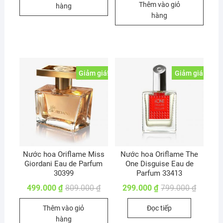
599.000 ₫.
Thêm vào giỏ
999.000
là:
hàng
399.000
hàng
Giảm giá!
Giảm giá!
Nước hoa Oriflame Miss
Nước hoa Oriflame The
Giordani Eau de Parfum
One Disguise Eau de
30399
Parfum 33413
Giá
Giá
Giá
Giá
499.000
₫
809.000
₫
299.000
₫
799.000
₫
gốc
hiện
gốc
hiện
là:
tại
là:
tại
Thêm vào giỏ
Đọc tiếp
809.000 ₫.
là:
799.000
là:
499.000 ₫.
299.000
hàng