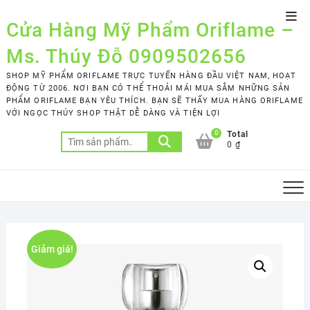
Skip
Top
to
Cửa Hàng Mỹ Phẩm Oriflame –
Men
content
Ms. Thúy Đỗ 0909502656
SHOP MỸ PHẨM ORIFLAME TRỰC TUYẾN HÀNG ĐẦU VIỆT NAM, HOẠT
ĐỘNG TỪ 2006. NƠI BẠN CÓ THỂ THOẢI MÁI MUA SẮM NHỮNG SẢN
PHẨM ORIFLAME BẠN YÊU THÍCH. BẠN SẼ THẤY MUA HÀNG ORIFLAME
VỚI NGỌC THÚY SHOP THẬT DỄ DÀNG VÀ TIỆN LỢI
0
Total
Tìm
0 ₫
kiếm:
Giảm giá!