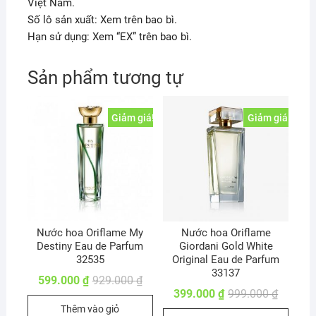
Việt Nam.
Số lô sản xuất: Xem trên bao bì.
Hạn sử dụng: Xem “EX” trên bao bì.
Sản phẩm tương tự
Giảm giá!
Giảm giá!
Nước hoa Oriflame My
Nước hoa Oriflame
Destiny Eau de Parfum
Giordani Gold White
32535
Original Eau de Parfum
33137
Giá
Giá
599.000
₫
929.000
₫
gốc
hiện
Giá
Giá
399.000
₫
999.000
₫
là:
tại
gốc
hiện
Thêm vào giỏ
929.000 ₫.
là:
là:
tại