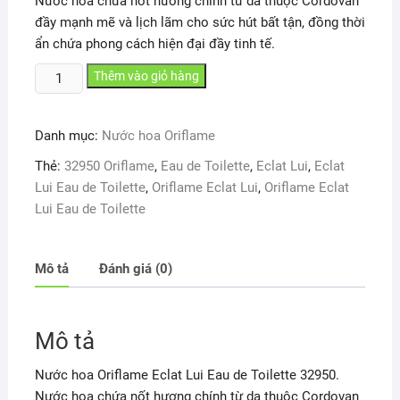
Nước hoa chứa nốt hương chính từ da thuộc Cordovan
đầy mạnh mẽ và lịch lãm cho sức hút bất tận, đồng thời
ẩn chứa phong cách hiện đại đầy tinh tế.
Nước
Thêm vào giỏ hàng
hoa
Oriflame
Danh mục:
Nước hoa Oriflame
Eclat
Lui
Thẻ:
32950 Oriflame
,
Eau de Toilette
,
Eclat Lui
,
Eclat
Eau
Lui Eau de Toilette
,
Oriflame Eclat Lui
,
Oriflame Eclat
de
Lui Eau de Toilette
Toilette
32950
số
Mô tả
Đánh giá (0)
lượng
Mô tả
Nước hoa Oriflame Eclat Lui Eau de Toilette 32950.
Nước hoa chứa nốt hương chính từ da thuộc Cordovan