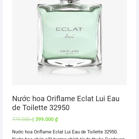
Nước hoa Oriflame Eclat Lui Eau
de Toilette 32950
Giá
Giá
779.000
₫
399.000
₫
gốc
hiện
là:
tại
Nước hoa Oriflame Eclat Lui Eau de Toilette 32950.
779.000 ₫.
là:
399.000 ₫.