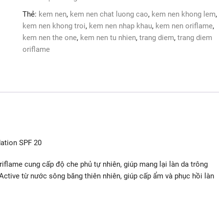
The
Thẻ:
kem nen
,
kem nen chat luong cao
,
kem nen khong lem
,
One
kem nen khong troi
,
kem nen nhap khau
,
kem nen oriflame
,
Illuskin
kem nen the one
,
kem nen tu nhien
,
trang diem
,
trang diem
Aquaboost
oriflame
Foundation
SPF
20
số
lượng
dation SPF 20
iflame cung cấp độ che phủ tự nhiên, giúp mang lại làn da trông
 Active từ nước sông băng thiên nhiên, giúp cấp ẩm và phục hồi làn