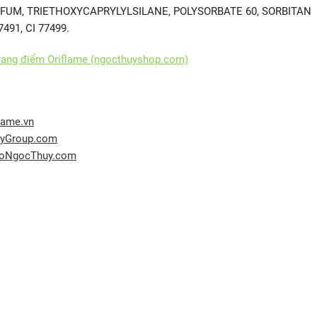
RFUM, TRIETHOXYCAPRYLYLSILANE, POLYSORBATE 60, SORBITAN
7491, CI 77499.
rang điểm Oriflame (ngocthuyshop.com)
lame.vn
uyGroup.com
/DoNgocThuy.com