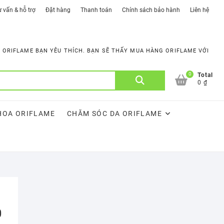
 vấn & hỗ trợ
Đặt hàng
Thanh toán
Chính sách bảo hành
Liên hệ
ORIFLAME BẠN YÊU THÍCH. BẠN SẼ THẤY MUA HÀNG ORIFLAME VỚI
0
Tìm
Total
0 ₫
kiếm:
HOA ORIFLAME
CHĂM SÓC DA ORIFLAME
0