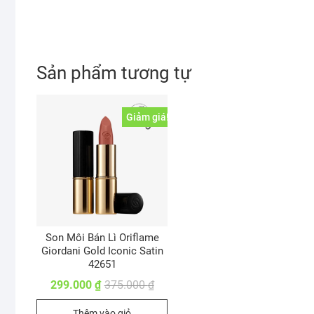
Sản phẩm tương tự
Giảm giá!
Son Môi Bán Lì Oriflame
Giordani Gold Iconic Satin
42651
Giá
Giá
299.000
₫
375.000
₫
gốc
hiện
là:
tại
Thêm vào giỏ