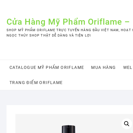
Skip
to
content
Cửa Hàng Mỹ Phẩm Oriflame –
SHOP MỸ PHẨM ORIFLAME TRỰC TUYẾN HÀNG ĐẦU VIỆT NAM, HOẠT Đ
NGỌC THÚY SHOP THẬT DỄ DÀNG VÀ TIỆN LỢI
CATALOGUE MỸ PHẨM ORIFLAME
MUA HÀNG
WEL
TRANG ĐIỂM ORIFLAME