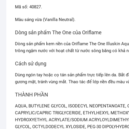
Mã số: 40827.
Màu sáng vừa (Vanilla Neutral).
Dòng sản phẩm The One của Oriflame
Dòng sản phẩm kem nền của Oriflame The One Illuskin Aqu
trông ngậm nước với hoạt chất từ nước sông băng có khả nă
Cách sử dụng
Dùng ngón tay hoặc cọ tán sản phẩm trực tiếp lên da. Bắt 
gương mặt, tránh vùng mắt. Thao tác để lớp nền đều màu và
THÀNH PHẦN
AQUA, BUTYLENE GLYCOL, ISODECYL NEOPENTANOATE, G
CAPRYLIC/CAPRIC TRIGLYCERIDE, ETHYLHEXYL METHO
HYDROXYETHYL ACRYLATE/SODIUM ACRYLOYLDIMETHYL 
GLYCOL, OCTYLDODECYL XYLOSIDE, PEG-30 DIPOLYHYDR