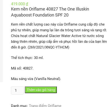
419.000
₫
Kem nền Oriflame 40827 The One Illuskin
Aquaboost Foundation SPF 20
Kem nền chất lượng cao này của Oriflame cung cấp độ che
phủ tự nhiên, giúp mang lại làn da trông tươi sáng và rạng rỡ.
Chứa hoạt chất Natural Glacier Water Active từ nước sông
băng thiên nhiên, giúp cấp ẩm và phục hồi làn da của bạn lên
đến 8 giờ. (269/2021/XNQC-YTHCM)
Thể tích thực: 30 ml.
Mã số: 40827.
Màu sáng vừa (Vanilla Neutral).
Kem
Thêm vào giỏ hàng
nền
Oriflame
Danh mục:
Trang điểm Oriflame
40827