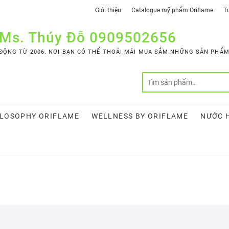
Giới thiệu
Catalogue mỹ phẩm Oriflame
Tư
 Ms. Thúy Đỗ 0909502656
ỘNG TỪ 2006. NƠI BẠN CÓ THỂ THOẢI MÁI MUA SẮM NHỮNG SẢN PHẨM 
LOSOPHY ORIFLAME
WELLNESS BY ORIFLAME
NƯỚC 