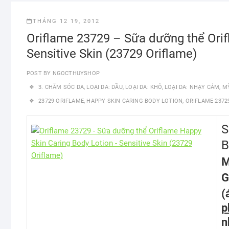
THÁNG 12 19, 2012
Oriflame 23729 – Sữa dưỡng thể Orif
Sensitive Skin (23729 Oriflame)
POST BY
NGOCTHUYSHOP
3. CHĂM SÓC DA
,
LOẠI DA: DẦU
,
LOẠI DA: KHÔ
,
LOẠI DA: NHẠY CẢM
,
M
23729 ORIFLAME
,
HAPPY SKIN CARING BODY LOTION
,
ORIFLAME 2372
S
B
M
G
(
p
n