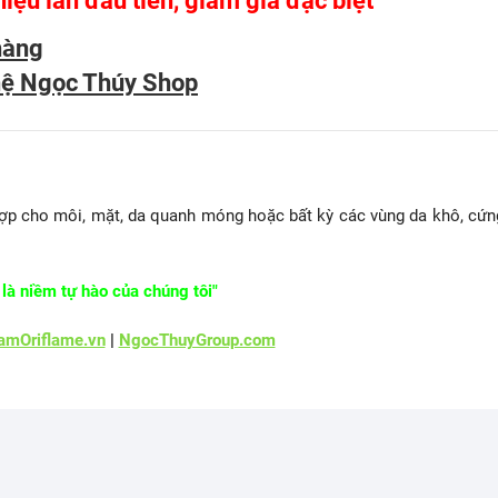
hiệu lần đầu tiên, giảm giá đặc biệt
hàng
hệ Ngọc Thúy Shop
ợp cho môi, mặt, da quanh móng hoặc bất kỳ các vùng da khô, cứn
là niềm tự hào của chúng tôi"
mOriflame.vn
|
NgocThuyGroup.com