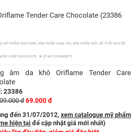
riflame Tender Care Chocolate (23386
DA
,
MỸ PHẨM ORIFLAME
,
SẢN PHẨM GIẢM GIÁ
,
SẢN PHẨM MỚI
,
ĐỘ TUỔI: MỌI ĐỘ
NDER CARE CHOCOLATE
NO COMMENTS
g âm da khô Oriflame Tender Care
olate
: 23386
09.000 đ
69.000 đ
ụng đến 31/07/2012,
xem catalogue mỹ phẩm
me hiện tại
để cập nhật giá mới nhất
)