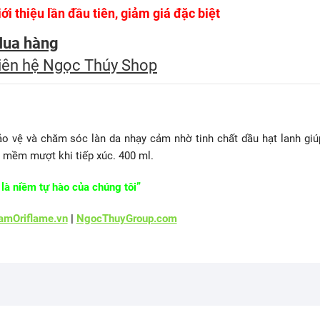
iới thiệu lần đầu tiên, giảm giá đặc biệt
ua hàng
iên hệ Ngọc Thúy Shop
o vệ và chăm sóc làn da nhạy cảm nhờ tinh chất dầu hạt lanh giú
 mềm mượt khi tiếp xúc. 400 ml.
là niềm tự hào của chúng tôi”
mOriflame.vn
|
NgocThuyGroup.com