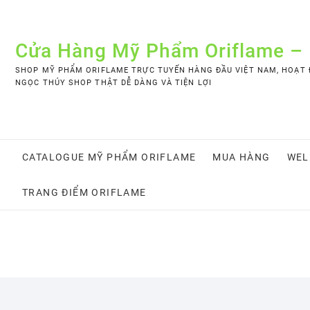
Skip
to
content
Cửa Hàng Mỹ Phẩm Oriflame –
SHOP MỸ PHẨM ORIFLAME TRỰC TUYẾN HÀNG ĐẦU VIỆT NAM, HOẠT Đ
NGỌC THÚY SHOP THẬT DỄ DÀNG VÀ TIỆN LỢI
CATALOGUE MỸ PHẨM ORIFLAME
MUA HÀNG
WEL
TRANG ĐIỂM ORIFLAME