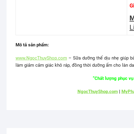
G
M
L
Mô tả sản phẩm:
www.NgocThuyShop.com
– Sữa dưỡng thể dịu nhẹ giúp bả
làm giảm cảm giác khô ráp, đồng thời dưỡng ẩm cho làn da
“Chất lượng phục vụ 
NgocThuyShop.com
|
MyPha