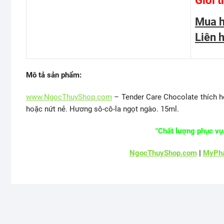
Giới t
Mua 
Liên 
Mô tả sản phẩm:
www.NgocThuyShop.com
– Tender Care Chocolate thích h
hoặc nứt nẻ. Hương sô-cô-la ngọt ngào. 15ml.
"Chất lượng phục vụ 
NgocThuyShop.com
|
MyPha