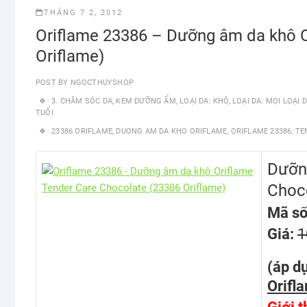
THÁNG 7 2, 2012
Oriflame 23386 – Dưỡng âm da khô O
Oriflame)
POST BY
NGOCTHUYSHOP
3. CHĂM SÓC DA
,
KEM DƯỠNG ẨM
,
LOẠI DA: KHÔ
,
LOẠI DA: MỌI LOẠI 
TUỔI
23386 ORIFLAME
,
DUONG AM DA KHO ORIFLAME
,
ORIFLAME 23386
,
TE
Dưỡn
Choc
Mã số
Giá:
1
(áp d
Orifla