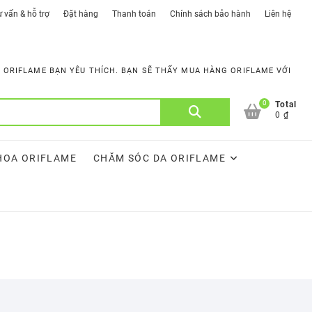
 vấn & hỗ trợ
Đặt hàng
Thanh toán
Chính sách bảo hành
Liên hệ
ORIFLAME BẠN YÊU THÍCH. BẠN SẼ THẤY MUA HÀNG ORIFLAME VỚI
0
Tìm
Total
0 ₫
kiếm:
HOA ORIFLAME
CHĂM SÓC DA ORIFLAME