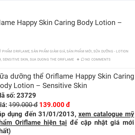
lame Happy Skin Caring Body Lotion –
Ỹ PHẨM ORIFLAME
,
SẢN PHẨM GIẢM GIÁ
,
SẢN PHẨM MỚI
,
SỮA DƯỠNG - LOTION
9
,
SENSITIVE SKIN
,
SUA DUONG THE ORIFLAME
NO COMMENTS
ữa dưỡng thể Oriflame Happy Skin Caring
ody Lotion – Sensitive Skin
ã số: 23729
iá:
199.000 đ
139.000 đ
áp dụng đến 31/01/2013,
xem catalogue mỹ
hẩm Oriflame hiện tại
để cập nhật giá mới
hất
)