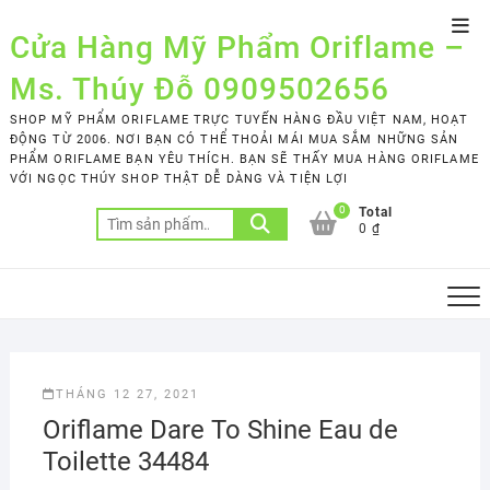
Skip
Top
to
Cửa Hàng Mỹ Phẩm Oriflame –
Men
content
Ms. Thúy Đỗ 0909502656
SHOP MỸ PHẨM ORIFLAME TRỰC TUYẾN HÀNG ĐẦU VIỆT NAM, HOẠT
ĐỘNG TỪ 2006. NƠI BẠN CÓ THỂ THOẢI MÁI MUA SẮM NHỮNG SẢN
PHẨM ORIFLAME BẠN YÊU THÍCH. BẠN SẼ THẤY MUA HÀNG ORIFLAME
VỚI NGỌC THÚY SHOP THẬT DỄ DÀNG VÀ TIỆN LỢI
0
Total
Tìm
0 ₫
kiếm:
THÁNG 12 27, 2021
Oriflame Dare To Shine Eau de
Toilette 34484