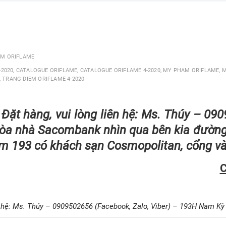
M ORIFLAME
-2020
,
CATALOGUE ORIFLAME
,
CATALOGUE ORIFLAME 4-2020
,
MY PHAM ORIFLAME
,
M
,
TRANG DIEM ORIFLAME 4-2020
ặt hàng, vui lòng liên hệ: Ms. Thúy – 090
Từ tòa nhà Sacombank nhìn qua bên kia đườ
m 193 có khách sạn Cosmopolitan, cổng vào
C
 hệ: Ms. Thúy – 0909502656 (Facebook, Zalo, Viber) – 193H Nam Kỳ K