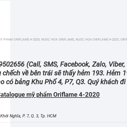
Y PHAM ORIFLAME 4-2020
,
NUOC HOA ORIFLAME
,
NUOC HOA ORIFLAME 4-2020
,
ORI
9502656 (Call, SMS, Facebook, Zalo, Viber
ng chếch về bên trái sẽ thấy hẻm 193. Hẻ
 có bảng Khu Phố 4, P7, Q3. Quý khách đi
atalogue mỹ phẩm Oriflame 4-2020
hởi Nghĩa, P. 7, Q. 3, Tp. HCM