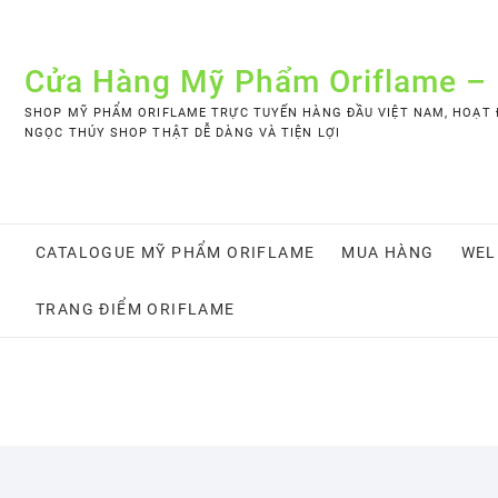
Skip
to
content
Cửa Hàng Mỹ Phẩm Oriflame –
SHOP MỸ PHẨM ORIFLAME TRỰC TUYẾN HÀNG ĐẦU VIỆT NAM, HOẠT Đ
NGỌC THÚY SHOP THẬT DỄ DÀNG VÀ TIỆN LỢI
CATALOGUE MỸ PHẨM ORIFLAME
MUA HÀNG
WEL
TRANG ĐIỂM ORIFLAME