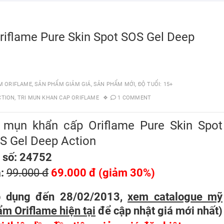
riflame Pure Skin Spot SOS Gel Deep
M ORIFLAME
,
SẢN PHẨM GIẢM GIÁ
,
SẢN PHẨM MỚI
,
ĐỘ TUỔI: 15+
CTION
,
TRI MUN KHAN CAP ORIFLAME
1 COMMENT
ị mụn khẩn cấp Oriflame Pure Skin Spot
S Gel Deep Action
 số: 24752
á:
99.000 đ
69.000 đ (giảm 30%)
p dụng đến 28/02/2013,
xem catalogue mỹ
m Oriflame hiện tại
để cập nhật giá mới nhất
)