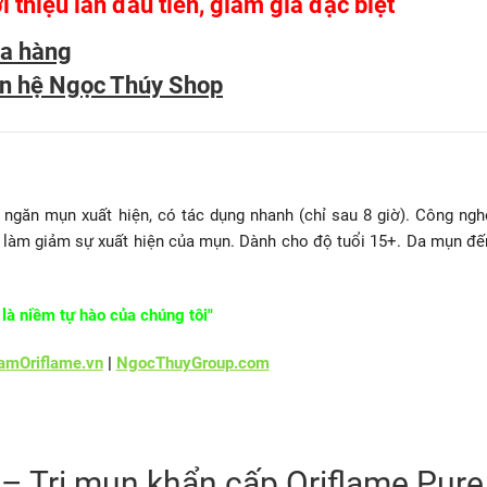
i thiệu lần đầu tiên, giảm giá đặc biệt
a hàng
ên hệ Ngọc Thúy Shop
ngăn mụn xuất hiện, có tác dụng nhanh (chỉ sau 8 giờ). Công ngh
lic làm giảm sự xuất hiện của mụn. Dành cho độ tuổi 15+. Da mụn đế
là niềm tự hào của chúng tôi"
mOriflame.vn
|
NgocThuyGroup.com
 – Trị mụn khẩn cấp Oriflame Pure