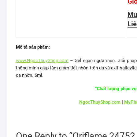
Giớ
Mu
Li
Mô tả sản phẩm:
www.NgocThuyShop.com
– Gel ngăn ngừa mụn. Giải pháp 
thông minh giúp làm giảm tiết nhờn trên da và axit salicy
da nhờn. 6ml.
"Chất lượng phục vụ 
NgocThuyShop.com
|
MyPha
One Reply to “Oriflame 24752