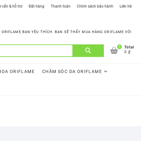
 vấn & hỗ trợ
Đặt hàng
Thanh toán
Chính sách bảo hành
Liên hệ
ORIFLAME BẠN YÊU THÍCH. BẠN SẼ THẤY MUA HÀNG ORIFLAME VỚI
0
Tìm
Total
0 ₫
kiếm:
HOA ORIFLAME
CHĂM SÓC DA ORIFLAME