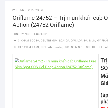
THÁNG 2 2, 2013
Oriflame 24752 – Trị mụn khẩn cấp O
Action (24752 Oriflame)
POST BY
NGOCTHUYSHOP
3. CHĂM SÓC DA
,
GEL TRỊ MỤN
,
LOẠI DA: DẦU
,
LOẠI DA: MỤN
,
MỸ PHẨ
24752 ORIFLAME
,
ORIFLAME 24752
,
PURE SKIN SPOT SOS GEL DEEP A
Tr
SO
Mã
Gi
(á
phẩ