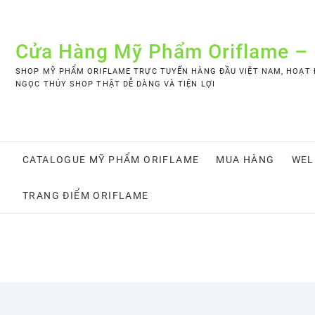
Skip
to
content
Cửa Hàng Mỹ Phẩm Oriflame –
SHOP MỸ PHẨM ORIFLAME TRỰC TUYẾN HÀNG ĐẦU VIỆT NAM, HOẠT Đ
NGỌC THÚY SHOP THẬT DỄ DÀNG VÀ TIỆN LỢI
CATALOGUE MỸ PHẨM ORIFLAME
MUA HÀNG
WEL
TRANG ĐIỂM ORIFLAME