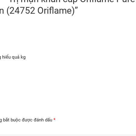
n (24752 Oriflame)”
g hiểu quả kg
g bắt buộc được đánh dấu
*