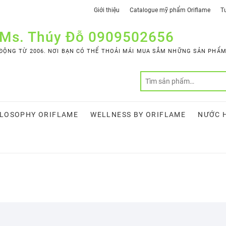
Giới thiệu
Catalogue mỹ phẩm Oriflame
Tư
 Ms. Thúy Đỗ 0909502656
ỘNG TỪ 2006. NƠI BẠN CÓ THỂ THOẢI MÁI MUA SẮM NHỮNG SẢN PHẨM 
LOSOPHY ORIFLAME
WELLNESS BY ORIFLAME
NƯỚC 