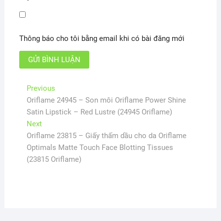
Thông báo cho tôi bằng email khi có bài đăng mới
Điều
Previous
Previous
post:
Oriflame 24945 – Son môi Oriflame Power Shine
hướng
Satin Lipstick – Red Lustre (24945 Oriflame)
bài
Next
Next
viết
post:
Oriflame 23815 – Giấy thấm dầu cho da Oriflame
Optimals Matte Touch Face Blotting Tissues
(23815 Oriflame)