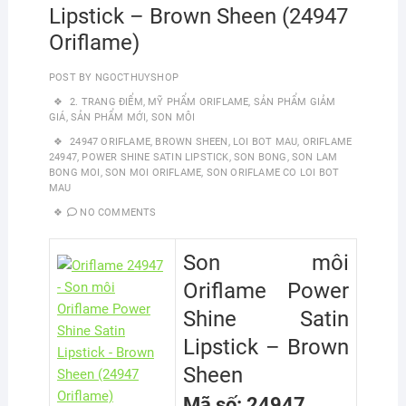
Lipstick – Brown Sheen (24947
Oriflame)
POST BY
NGOCTHUYSHOP
2. TRANG ĐIỂM
,
MỸ PHẨM ORIFLAME
,
SẢN PHẨM GIẢM
GIÁ
,
SẢN PHẨM MỚI
,
SON MÔI
24947 ORIFLAME
,
BROWN SHEEN
,
LOI BOT MAU
,
ORIFLAME
24947
,
POWER SHINE SATIN LIPSTICK
,
SON BONG
,
SON LAM
BONG MOI
,
SON MOI ORIFLAME
,
SON ORIFLAME CO LOI BOT
MAU
NO COMMENTS
Son môi
Oriflame Power
Shine Satin
Lipstick – Brown
Sheen
Mã số: 24947