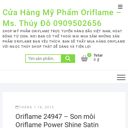
Skip
Top
to
Cửa Hàng Mỹ Phẩm Oriflame –
Men
content
Ms. Thúy Đỗ 0909502656
SHOP MỸ PHẨM ORIFLAME TRỰC TUYẾN HÀNG ĐẦU VIỆT NAM, HOẠT
ĐỘNG TỪ 2006. NƠI BẠN CÓ THỂ THOẢI MÁI MUA SẮM NHỮNG SẢN
PHẨM ORIFLAME BẠN YÊU THÍCH. BẠN SẼ THẤY MUA HÀNG ORIFLAME
VỚI NGỌC THÚY SHOP THẬT DỄ DÀNG VÀ TIỆN LỢI
0
Total
Tìm
0 ₫
kiếm:
THÁNG 1 16, 2013
Oriflame 24947 – Son môi
Oriflame Power Shine Satin