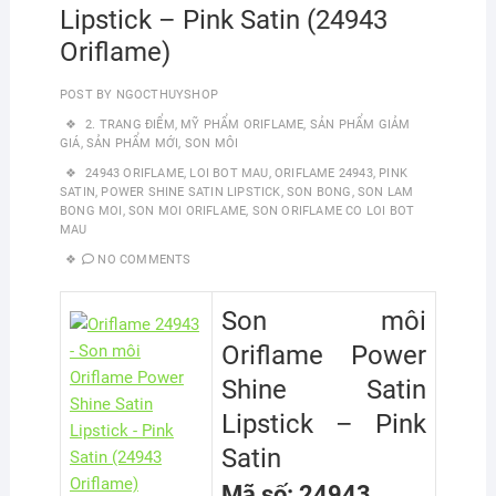
Lipstick – Pink Satin (24943
Oriflame)
POST BY
NGOCTHUYSHOP
2. TRANG ĐIỂM
,
MỸ PHẨM ORIFLAME
,
SẢN PHẨM GIẢM
GIÁ
,
SẢN PHẨM MỚI
,
SON MÔI
24943 ORIFLAME
,
LOI BOT MAU
,
ORIFLAME 24943
,
PINK
SATIN
,
POWER SHINE SATIN LIPSTICK
,
SON BONG
,
SON LAM
BONG MOI
,
SON MOI ORIFLAME
,
SON ORIFLAME CO LOI BOT
MAU
NO COMMENTS
Son môi
Oriflame Power
Shine Satin
Lipstick – Pink
Satin
Mã số: 24943