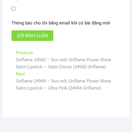
Thông báo cho tôi bằng email khi có bài đăng mới
Điều
Previous
Previous
post:
Oriflame 24942 – Son môi Oriflame Power Shine
hướng
Satin Lipstick – Satin Clover (24942 Oriflame)
bài
Next
Next
viết
post:
Oriflame 24944 – Son môi Oriflame Power Shine
Satin Lipstick – Ultra Pink (24944 Oriflame)