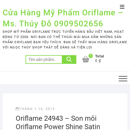
Skip
Top
to
Cửa Hàng Mỹ Phẩm Oriflame –
Men
content
Ms. Thúy Đỗ 0909502656
SHOP MỸ PHẨM ORIFLAME TRỰC TUYẾN HÀNG ĐẦU VIỆT NAM, HOẠT
ĐỘNG TỪ 2006. NƠI BẠN CÓ THỂ THOẢI MÁI MUA SẮM NHỮNG SẢN
PHẨM ORIFLAME BẠN YÊU THÍCH. BẠN SẼ THẤY MUA HÀNG ORIFLAME
VỚI NGỌC THÚY SHOP THẬT DỄ DÀNG VÀ TIỆN LỢI
0
Total
Tìm
0 ₫
kiếm:
THÁNG 1 16, 2013
Oriflame 24943 – Son môi
Oriflame Power Shine Satin