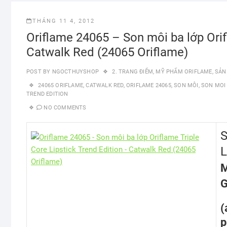
THÁNG 11 4, 2012
Oriflame 24065 – Son môi ba lớp Orif
Catwalk Red (24065 Oriflame)
POST BY
NGOCTHUYSHOP
2. TRANG ĐIỂM
,
MỸ PHẨM ORIFLAME
,
SẢN
24065 ORIFLAME
,
CATWALK RED
,
ORIFLAME 24065
,
SON MÔI
,
SON MOI 
TREND EDITION
NO COMMENTS
L
M
G
(
p