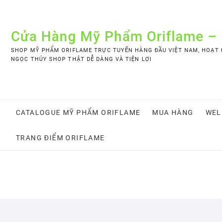
Skip
to
content
Cửa Hàng Mỹ Phẩm Oriflame –
SHOP MỸ PHẨM ORIFLAME TRỰC TUYẾN HÀNG ĐẦU VIỆT NAM, HOẠT Đ
NGỌC THÚY SHOP THẬT DỄ DÀNG VÀ TIỆN LỢI
CATALOGUE MỸ PHẨM ORIFLAME
MUA HÀNG
WEL
TRANG ĐIỂM ORIFLAME