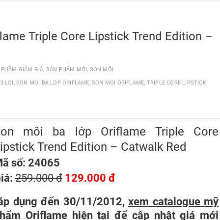
lame Triple Core Lipstick Trend Edition –
 PHẨM GIẢM GIÁ
,
SẢN PHẨM MỚI
,
SON MÔI
3 LOI
,
SON MOI BA LOP ORIFLAME
,
SON MOI ORIFLAME
,
TRIPLE CORE LIPSTICK
Son môi ba lớp Oriflame Triple Core
ipstick Trend Edition – Catwalk Red
ã số: 24065
iá:
259.000 đ
129.000 đ
áp dụng đến 30/11/2012,
xem catalogue mỹ
hẩm Oriflame hiện tại
để cập nhật giá mới