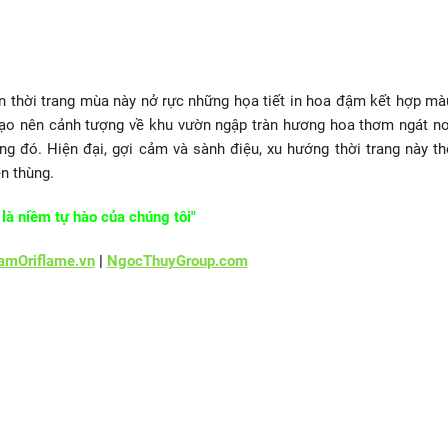
ễn thời trang mùa này nở rực những họa tiết in hoa đậm kết hợp mà
 tạo nên cảnh tượng về khu vườn ngập tràn hương hoa thơm ngát nơ
ng đó. Hiện đại, gợi cảm và sành điệu, xu hướng thời trang này th
ẹn thùng.
là niềm tự hào của chúng tôi"
mOriflame.vn
|
NgocThuyGroup.com