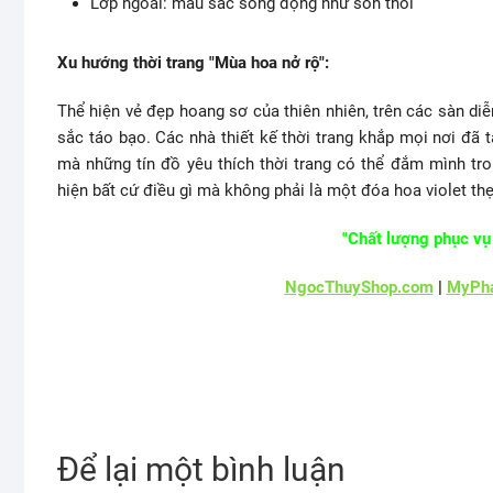
Lớp ngoài: màu sắc sống động như son thỏi
Xu hướng thời trang "Mùa hoa nở rộ":
Thể hiện vẻ đẹp hoang sơ của thiên nhiên, trên các sàn di
sắc táo bạo. Các nhà thiết kế thời trang khắp mọi nơi đã
mà những tín đồ yêu thích thời trang có thể đắm mình tro
hiện bất cứ điều gì mà không phải là một đóa hoa violet th
"Chất lượng phục vụ 
NgocThuyShop.com
|
MyPha
Để lại một bình luận