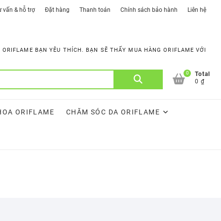
 vấn & hỗ trợ
Đặt hàng
Thanh toán
Chính sách bảo hành
Liên hệ
ORIFLAME BẠN YÊU THÍCH. BẠN SẼ THẤY MUA HÀNG ORIFLAME VỚI
0
Tìm
Total
0 ₫
kiếm:
HOA ORIFLAME
CHĂM SÓC DA ORIFLAME