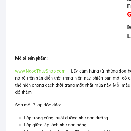
n
G
M
L
Mô tả sản phẩm:
www.NgocThuyShop.com
– Lấy cảm hứng từ những đóa hoa
nở rộ trên sàn diễn thời trang hiện nay, phiên bản mới có 
thể hiện phong cách thời trang mốt nhất mùa này. Mỗi màu 
đỏ thắm.
Son môi 3 lớp độc đáo:
Lớp trong cùng: nuôi dưỡng như son dưỡng
Lớp giữa: lấp lánh như son bóng