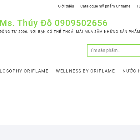
Giới thiệu
Catalogue mỹ phẩm Oriflame
Tư
 Ms. Thúy Đỗ 0909502656
ỘNG TỪ 2006. NƠI BẠN CÓ THỂ THOẢI MÁI MUA SẮM NHỮNG SẢN PHẨM 
LOSOPHY ORIFLAME
WELLNESS BY ORIFLAME
NƯỚC 