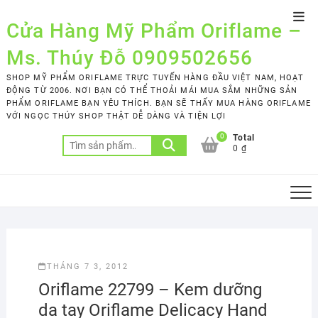
Skip
Top
to
Cửa Hàng Mỹ Phẩm Oriflame –
Men
content
Ms. Thúy Đỗ 0909502656
SHOP MỸ PHẨM ORIFLAME TRỰC TUYẾN HÀNG ĐẦU VIỆT NAM, HOẠT
ĐỘNG TỪ 2006. NƠI BẠN CÓ THỂ THOẢI MÁI MUA SẮM NHỮNG SẢN
PHẨM ORIFLAME BẠN YÊU THÍCH. BẠN SẼ THẤY MUA HÀNG ORIFLAME
VỚI NGỌC THÚY SHOP THẬT DỄ DÀNG VÀ TIỆN LỢI
0
Total
Tìm
0 ₫
kiếm:
THÁNG 7 3, 2012
Oriflame 22799 – Kem dưỡng
da tay Oriflame Delicacy Hand