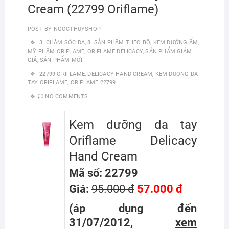
Cream (22799 Oriflame)
POST BY
NGOCTHUYSHOP
3. CHĂM SÓC DA
,
8. SẢN PHẨM THEO BỘ
,
KEM DƯỠNG ẨM
,
MỸ PHẨM ORIFLAME
,
ORIFLAME DELICACY
,
SẢN PHẨM GIẢM
GIÁ
,
SẢN PHẨM MỚI
22799 ORIFLAME
,
DELICACY HAND CREAM
,
KEM DUONG DA
TAY ORIFLAME
,
ORIFLAME 22799
NO COMMENTS
Kem dưỡng da tay
Oriflame Delicacy
Hand Cream
Mã số: 22799
Giá:
95.000 đ
57.000 đ
(áp dụng đến
31/07/2012,
xem