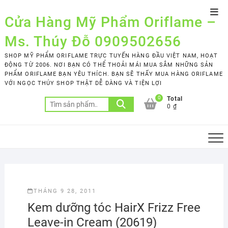
Skip
Top
to
Cửa Hàng Mỹ Phẩm Oriflame –
Men
content
Ms. Thúy Đỗ 0909502656
SHOP MỸ PHẨM ORIFLAME TRỰC TUYẾN HÀNG ĐẦU VIỆT NAM, HOẠT
ĐỘNG TỪ 2006. NƠI BẠN CÓ THỂ THOẢI MÁI MUA SẮM NHỮNG SẢN
PHẨM ORIFLAME BẠN YÊU THÍCH. BẠN SẼ THẤY MUA HÀNG ORIFLAME
VỚI NGỌC THÚY SHOP THẬT DỄ DÀNG VÀ TIỆN LỢI
0
Total
Tìm
0 ₫
kiếm:
THÁNG 9 28, 2011
Kem dưỡng tóc HairX Frizz Free
Leave-in Cream (20619)