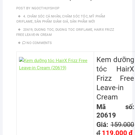
POST BY
NGOCTHUYSHOP
4. CHĂM SÓC CÁ NHÂN
,
CHĂM SÓC TÓC
,
MỸ PHẨM
ORIFLAME
,
SẢN PHẨM GIẢM GIÁ
,
SẢN PHẨM MỚI
20619
,
DUONG TOC
,
DUONG TOC ORIFLAME
,
HAIRX FRIZZ
FREE LEAVE-IN CREAM
NO COMMENTS
Kem dưỡng
tóc HairX
Frizz Free
Leave-in
Cream
Mã số:
20619
Giá:
159.000
đ
119.000 đ