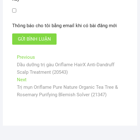
Thông báo cho tôi bằng email khi có bài đăng mới
Điều
Previous
Previous
post:
Dầu dưỡng trị gàu Oriflame HairX Anti-Dandruff
hướng
Scalp Treatment (20543)
bài
Next
Next
viết
post:
Trị mụn Oriflame Pure Nature Organic Tea Tree &
Rosemary Purifying Blemish Solver (21347)