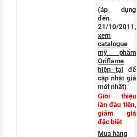
(áp dụng
đến
21/10/2011,
xem
catalogue
mỹ phẩm
Oriflame
hiện tại
để
cập nhật giá
mới nhất
)
Giới thiệu
lần đầu tiên,
giảm giá
đặc biệt
Mua hàng