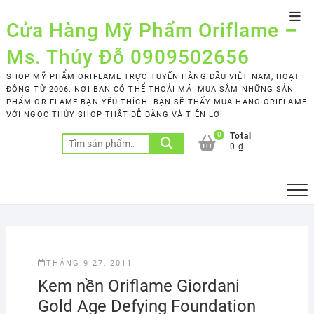
Skip
Top
to
Cửa Hàng Mỹ Phẩm Oriflame –
Men
content
Ms. Thúy Đỗ 0909502656
SHOP MỸ PHẨM ORIFLAME TRỰC TUYẾN HÀNG ĐẦU VIỆT NAM, HOẠT
ĐỘNG TỪ 2006. NƠI BẠN CÓ THỂ THOẢI MÁI MUA SẮM NHỮNG SẢN
PHẨM ORIFLAME BẠN YÊU THÍCH. BẠN SẼ THẤY MUA HÀNG ORIFLAME
VỚI NGỌC THÚY SHOP THẬT DỄ DÀNG VÀ TIỆN LỢI
0
Total
Tìm
0 ₫
kiếm:
THÁNG 9 27, 2011
Kem nền Oriflame Giordani
Gold Age Defying Foundation