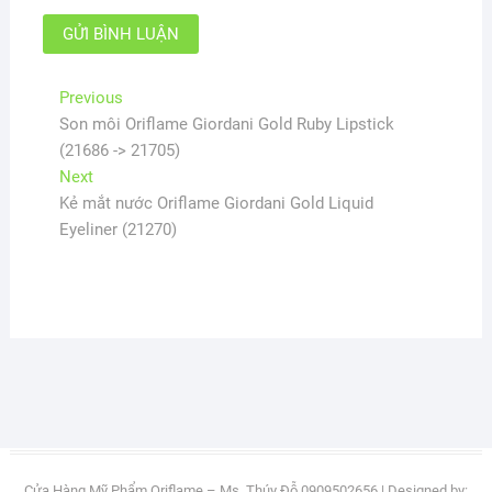
Điều
Previous
Previous
post:
Son môi Oriflame Giordani Gold Ruby Lipstick
hướng
(21686 -> 21705)
bài
Next
Next
viết
post:
Kẻ mắt nước Oriflame Giordani Gold Liquid
Eyeliner (21270)
Cửa Hàng Mỹ Phẩm Oriflame – Ms. Thúy Đỗ 0909502656
| Designed by: