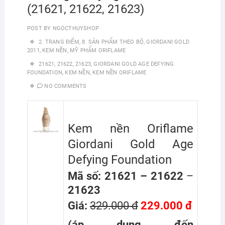
(21621, 21622, 21623)
POST BY
NGOCTHUYSHOP
2. TRANG ĐIỂM
,
8. SẢN PHẨM THEO BỘ
,
GIORDANI GOLD
2011
,
KEM NỀN
,
MỸ PHẨM ORIFLAME
21621
,
21622
,
21623
,
GIORDANI GOLD AGE DEFYING
FOUNDATION
,
KEM NỀN
,
KEM NỀN ORIFLAME
NO COMMENTS
Kem nền Oriflame
Giordani Gold Age
Defying Foundation
Mã số: 21621 –
21622
–
21623
Giá:
329.000 đ
229.000 đ
(áp dụng đến