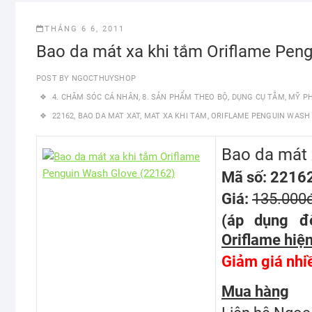
THÁNG 6 6, 2011
Bao da mát xa khi tắm Oriflame Pen
POST BY
NGOCTHUYSHOP
4. CHĂM SÓC CÁ NHÂN
,
8. SẢN PHẨM THEO BỘ
,
DỤNG CỤ TẮM
,
MỸ P
22162
,
BAO DA MAT XAT
,
MAT XA KHI TAM
,
ORIFLAME PENGUIN WASH
Bao da mát 
Mã số: 2216
Giá:
135.000
(áp dụng đ
Oriflame hiện
Giảm giá nhi
Mua hàng