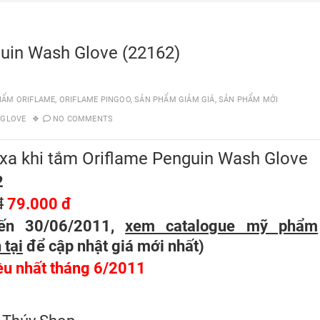
guin Wash Glove (22162)
HẨM ORIFLAME
,
ORIFLAME PINGOO
,
SẢN PHẨM GIẢM GIÁ
,
SẢN PHẨM MỚI
 GLOVE
NO COMMENTS
xa khi tắm Oriflame Penguin Wash Glove
2
đ
79.000 đ
ến 30/06/2011,
xem catalogue mỹ phẩm
 tại
để cập nhật giá mới nhất
)
ều nhất tháng 6/2011