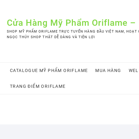
Skip
to
content
Cửa Hàng Mỹ Phẩm Oriflame –
SHOP MỸ PHẨM ORIFLAME TRỰC TUYẾN HÀNG ĐẦU VIỆT NAM, HOẠT Đ
NGỌC THÚY SHOP THẬT DỄ DÀNG VÀ TIỆN LỢI
CATALOGUE MỸ PHẨM ORIFLAME
MUA HÀNG
WEL
TRANG ĐIỂM ORIFLAME