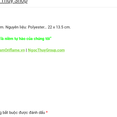
 Thúy Shop
m. Nguyên liệu: Polyester… 22 x 13.5 cm.
là niềm tự hào của chúng tôi”
mOriflame.vn
|
NgocThuyGroup.com
g bắt buộc được đánh dấu
*