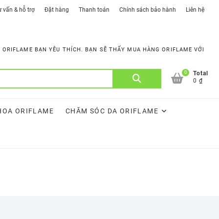
 vấn & hỗ trợ
Đặt hàng
Thanh toán
Chính sách bảo hành
Liên hệ
ORIFLAME BẠN YÊU THÍCH. BẠN SẼ THẤY MUA HÀNG ORIFLAME VỚI
0
Tìm
Total
0 ₫
kiếm:
HOA ORIFLAME
CHĂM SÓC DA ORIFLAME