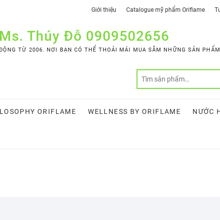
Giới thiệu
Catalogue mỹ phẩm Oriflame
Tư
 Ms. Thúy Đỗ 0909502656
ỘNG TỪ 2006. NƠI BẠN CÓ THỂ THOẢI MÁI MUA SẮM NHỮNG SẢN PHẨM 
LOSOPHY ORIFLAME
WELLNESS BY ORIFLAME
NƯỚC 