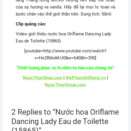
lang Y-lang nồng ấm,với hương nền đầy mê hoặc
của xạ hương va vanila. Hãy để lại mọi lo toan và
bước chân vào thế giới thần tiên. Dung tích: 50ml.
Clip quảng cáo:
Video giới thiệu nước hoa Oriflame Dancing Lady
Eau de Toilette (15865)
[youtube=http://www.youtube.com/watch?
v=He2RbtxM-U0&w=640&h=390]
“Chất lượng phục vụ là niềm tự hào của chúng tôi”
NgocThuyShop.com
|
MyPhamOriflame.vn
|
NgocThuyGroup.com
2 Replies to “Nước hoa Oriflame
Dancing Lady Eau de Toilette
(15865)”