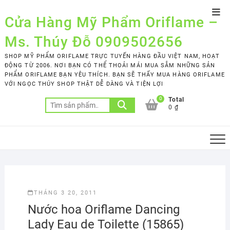
Skip
Top
to
Cửa Hàng Mỹ Phẩm Oriflame –
Men
content
Ms. Thúy Đỗ 0909502656
SHOP MỸ PHẨM ORIFLAME TRỰC TUYẾN HÀNG ĐẦU VIỆT NAM, HOẠT
ĐỘNG TỪ 2006. NƠI BẠN CÓ THỂ THOẢI MÁI MUA SẮM NHỮNG SẢN
PHẨM ORIFLAME BẠN YÊU THÍCH. BẠN SẼ THẤY MUA HÀNG ORIFLAME
VỚI NGỌC THÚY SHOP THẬT DỄ DÀNG VÀ TIỆN LỢI
0
Total
Tìm
0 ₫
kiếm:
THÁNG 3 20, 2011
Nước hoa Oriflame Dancing
Lady Eau de Toilette (15865)