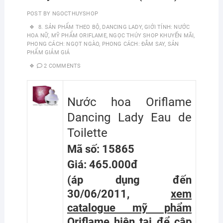
POST BY
NGOCTHUYSHOP
8. SẢN PHẨM THEO BỘ
,
DANCING LADY
,
GIỚI TÍNH: NƯỚC
HOA NỮ
,
MỸ PHẨM ORIFLAME
,
NGỌC THÚY SHOP KHUYẾN MÃI
,
PHONG CÁCH: NGỌT NGÀO
,
PHONG CÁCH: ĐẮM SAY
,
SẢN
PHẨM GIẢM GIÁ
2 COMMENTS
Nước hoa Oriflame
Dancing Lady Eau de
Toilette
Mã số: 15865
Giá: 465.000đ
(áp dụng đến
30/06/2011,
xem
catalogue mỹ phẩm
Oriflame hiện tại
để cập