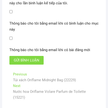
này cho lần bình luận kế tiếp của tôi.
Thông báo cho tôi bằng email khi có bình luận cho mục
này
Thông báo cho tôi bằng email khi có bài đăng mới
Điều
Previous
Previous
post:
Túi xách Oriflame Midnight Bag (22229)
hướng
Next
Next
bài
post:
Nước hoa Oriflame Volare Parfum de Toilette
viết
(15221)