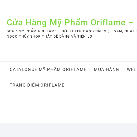
Skip
to
content
Cửa Hàng Mỹ Phẩm Oriflame –
SHOP MỸ PHẨM ORIFLAME TRỰC TUYẾN HÀNG ĐẦU VIỆT NAM, HOẠT Đ
NGỌC THÚY SHOP THẬT DỄ DÀNG VÀ TIỆN LỢI
CATALOGUE MỸ PHẨM ORIFLAME
MUA HÀNG
WEL
TRANG ĐIỂM ORIFLAME