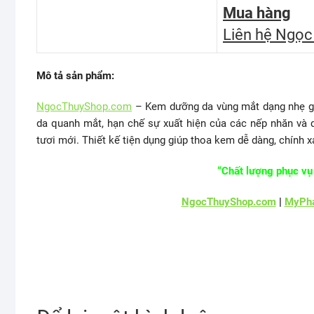
Mua hàng
Liên hệ Ngọc
Mô tả sản phẩm:
NgocThuyShop.com
– Kem dưỡng da vùng mắt dạng nhẹ giú
da quanh mắt, hạn chế sự xuất hiện của các nếp nhăn và
tươi mới. Thiết kế tiện dụng giúp thoa kem dễ dàng, chính x
“Chất lượng phục vụ 
NgocThuyShop.com
|
MyPha