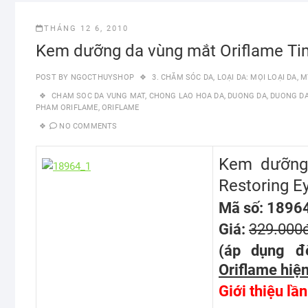
THÁNG 12 6, 2010
Kem dưỡng da vùng mắt Oriflame Tim
POST BY
NGOCTHUYSHOP
3. CHĂM SÓC DA
,
LOẠI DA: MỌI LOẠI DA
,
M
CHAM SOC DA VUNG MAT
,
CHONG LAO HOA DA
,
DUONG DA
,
DUONG DA
PHAM ORIFLAME
,
ORIFLAME
NO COMMENTS
Kem dưỡng 
Restoring E
Mã số: 1896
Giá:
329.000
(áp dụng đ
Oriflame hiện
Giới thiệu lầ