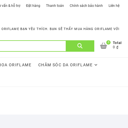
 vấn & hỗ trợ
Đặt hàng
Thanh toán
Chính sách bảo hành
Liên hệ
ORIFLAME BẠN YÊU THÍCH. BẠN SẼ THẤY MUA HÀNG ORIFLAME VỚI
0
Tìm
Total
0 ₫
kiếm:
HOA ORIFLAME
CHĂM SÓC DA ORIFLAME