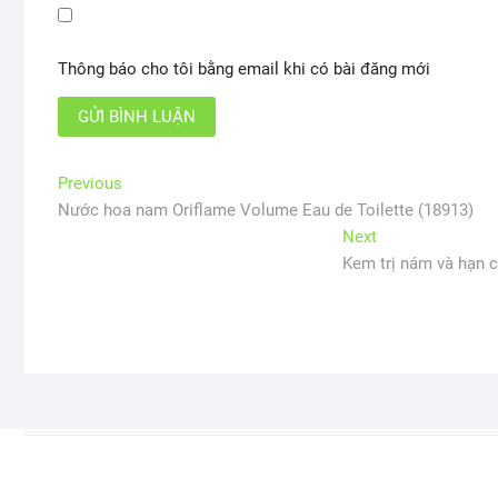
Thông báo cho tôi bằng email khi có bài đăng mới
Điều
Previous
Previous
post:
Nước hoa nam Oriflame Volume Eau de Toilette (18913)
hướng
Next
Next
bài
post:
Kem trị nám và hạn 
viết