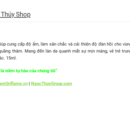
 Thúy Shop
p cung cấp độ ẩm, làm săn chắc và cải thiện độ đàn hồi cho vùn
 quầng thâm. Mang đến làn da quanh mắt sự mịn màng, vẻ trẻ trun
ác. 15ml.
là niềm tự hào của chúng tôi”
mOriflame.vn
|
NgocThuyGroup.com