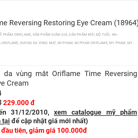
e Reversing Restoring Eye Cream (18964
Ỹ PHẨM ORIFLAME
,
SẢN PHẨM GIẢM GIÁ
,
SẢN PHẨM MỚI
,
ĐỘ TUỔI: 45+
 ORIFLAME
,
DUONG DA VUNG MAT
,
MI PHAM
,
MI PHAM ORIFLAME
,
MY PHAM
,
MY
da vùng mắt Oriflame Time Reversing
ye Cream
4
đ
229.000 đ
ến 31/12/2010,
xem catalogue mỹ phẩm
 tại
để cập nhật giá mới nhất
)
n đầu tiên, giảm giá 100.000đ