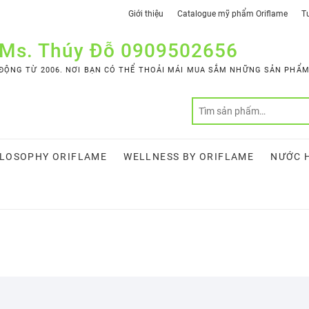
Giới thiệu
Catalogue mỹ phẩm Oriflame
Tư
 Ms. Thúy Đỗ 0909502656
ỘNG TỪ 2006. NƠI BẠN CÓ THỂ THOẢI MÁI MUA SẮM NHỮNG SẢN PHẨM 
LOSOPHY ORIFLAME
WELLNESS BY ORIFLAME
NƯỚC 