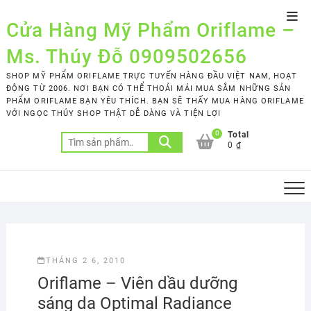
Skip
Top
to
Cửa Hàng Mỹ Phẩm Oriflame –
Men
content
Ms. Thúy Đỗ 0909502656
SHOP MỸ PHẨM ORIFLAME TRỰC TUYẾN HÀNG ĐẦU VIỆT NAM, HOẠT
ĐỘNG TỪ 2006. NƠI BẠN CÓ THỂ THOẢI MÁI MUA SẮM NHỮNG SẢN
PHẨM ORIFLAME BẠN YÊU THÍCH. BẠN SẼ THẤY MUA HÀNG ORIFLAME
VỚI NGỌC THÚY SHOP THẬT DỄ DÀNG VÀ TIỆN LỢI
0
Total
Tìm
0 ₫
kiếm:
THÁNG 2 6, 2010
Oriflame – Viên dầu dưỡng
sáng da Optimal Radiance