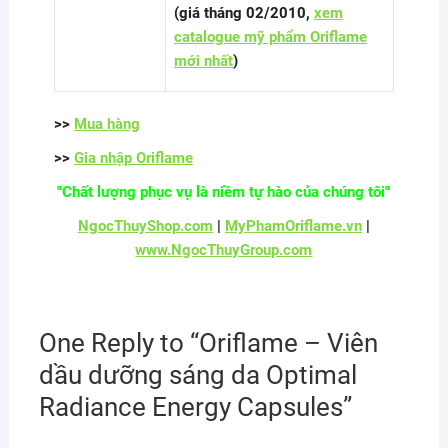
(giá tháng 02/2010,
xem
catalogue mỹ phẩm Oriflame
mới nhất
)
>>
Mua hàng
>>
Gia nhập Oriflame
"Chất lượng phục vụ là niềm tự hào của chúng tôi"
NgocThuyShop.com
|
MyPhamOriflame.vn
|
www.NgocThuyGroup.com
One Reply to “Oriflame – Viên
dầu dưỡng sáng da Optimal
Radiance Energy Capsules”