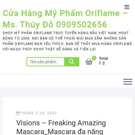
Skip
Top
to
Cửa Hàng Mỹ Phẩm Oriflame –
Men
content
Ms. Thúy Đỗ 0909502656
SHOP MỸ PHẨM ORIFLAME TRỰC TUYẾN HÀNG ĐẦU VIỆT NAM, HOẠT
ĐỘNG TỪ 2006. NƠI BẠN CÓ THỂ THOẢI MÁI MUA SẮM NHỮNG SẢN
PHẨM ORIFLAME BẠN YÊU THÍCH. BẠN SẼ THẤY MUA HÀNG ORIFLAME
VỚI NGỌC THÚY SHOP THẬT DỄ DÀNG VÀ TIỆN LỢI
0
Total
Tìm
0 ₫
kiếm:
THÁNG 5 25, 2007
Visions – Freaking Amazing
Mascara_Mascara đa năng