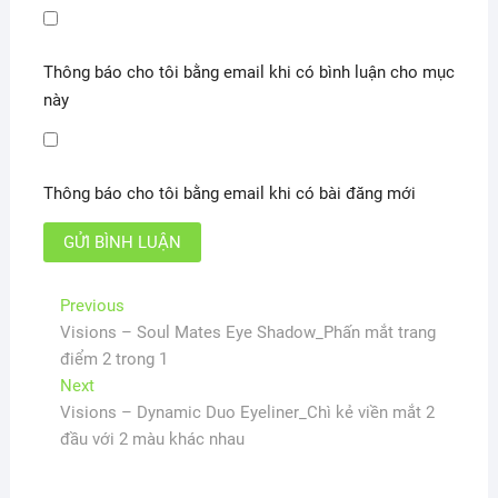
Thông báo cho tôi bằng email khi có bình luận cho mục
này
Thông báo cho tôi bằng email khi có bài đăng mới
Điều
Previous
Previous
post:
Visions – Soul Mates Eye Shadow_Phấn mắt trang
hướng
điểm 2 trong 1
bài
Next
Next
viết
post:
Visions – Dynamic Duo Eyeliner_Chì kẻ viền mắt 2
đầu với 2 màu khác nhau