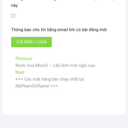
này
Thông báo cho tôi bằng email khi có bài đăng mới
Điều
Previous
Previous
post:
Nước hoa MissO – Lấp lánh một ngôi sao
hướng
Next
Next
bài
post:
+++ Các mặt hàng bán chạy nhất tại
viết
MyPhamOriflame! +++