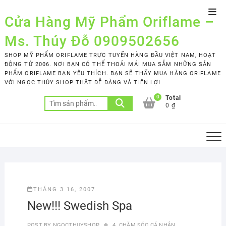
Skip
Top
to
Cửa Hàng Mỹ Phẩm Oriflame –
Men
content
Ms. Thúy Đỗ 0909502656
SHOP MỸ PHẨM ORIFLAME TRỰC TUYẾN HÀNG ĐẦU VIỆT NAM, HOẠT
ĐỘNG TỪ 2006. NƠI BẠN CÓ THỂ THOẢI MÁI MUA SẮM NHỮNG SẢN
PHẨM ORIFLAME BẠN YÊU THÍCH. BẠN SẼ THẤY MUA HÀNG ORIFLAME
VỚI NGỌC THÚY SHOP THẬT DỄ DÀNG VÀ TIỆN LỢI
0
Total
Tìm
0 ₫
kiếm:
THÁNG 3 16, 2007
New!!! Swedish Spa
POST BY
NGOCTHUYSHOP
4. CHĂM SÓC CÁ NHÂN