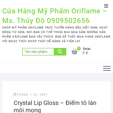
Skip
Top
to
Cửa Hàng Mỹ Phẩm Oriflame –
Men
content
Ms. Thúy Đỗ 0909502656
SHOP MỸ PHẨM ORIFLAME TRỰC TUYẾN HÀNG ĐẦU VIỆT NAM, HOẠT
ĐỘNG TỪ 2006. NƠI BẠN CÓ THỂ THOẢI MÁI MUA SẮM NHỮNG SẢN
PHẨM ORIFLAME BẠN YÊU THÍCH. BẠN SẼ THẤY MUA HÀNG ORIFLAME
VỚI NGỌC THÚY SHOP THẬT DỄ DÀNG VÀ TIỆN LỢI
0
Total
Tìm
0 ₫
kiếm:
THÁNG 1 20, 2007
Crystal Lip Gloss – Điểm tô làn
môi mọng