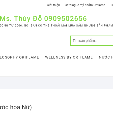
Giới thiệu
Catalogue mỹ phẩm Oriflame
Tư
 Ms. Thúy Đỗ 0909502656
ỘNG TỪ 2006. NƠI BẠN CÓ THỂ THOẢI MÁI MUA SẮM NHỮNG SẢN PHẨM 
LOSOPHY ORIFLAME
WELLNESS BY ORIFLAME
NƯỚC 
nước hoa Nữ)