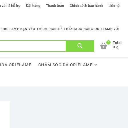
 vấn & hỗ trợ
Đặt hàng
Thanh toán
Chính sách bảo hành
Liên hệ
ORIFLAME BẠN YÊU THÍCH. BẠN SẼ THẤY MUA HÀNG ORIFLAME VỚI
0
Tìm
Total
0 ₫
kiếm:
HOA ORIFLAME
CHĂM SÓC DA ORIFLAME