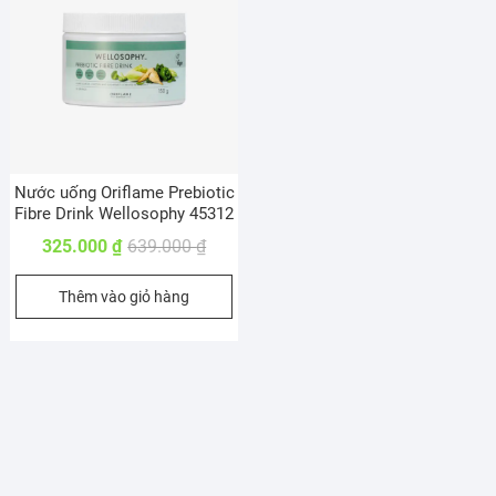
Nước uống Oriflame Prebiotic
Fibre Drink Wellosophy 45312
Giá
Giá
325.000
₫
639.000
₫
gốc
hiện
Thêm vào giỏ hàng
là:
tại
639.000 ₫.
là:
325.000 ₫.