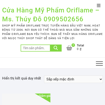
Skip
Top
to
Cửa Hàng Mỹ Phẩm Oriflame –
Men
content
Ms. Thúy Đỗ 0909502656
SHOP MỸ PHẨM ORIFLAME TRỰC TUYẾN HÀNG ĐẦU VIỆT NAM, HOẠT
ĐỘNG TỪ 2006. NƠI BẠN CÓ THỂ THOẢI MÁI MUA SẮM NHỮNG SẢN
PHẨM ORIFLAME BẠN YÊU THÍCH. BẠN SẼ THẤY MUA HÀNG ORIFLAME
VỚI NGỌC THÚY SHOP THẬT DỄ DÀNG VÀ TIỆN LỢI
0
Total
Tìm
0 ₫
kiếm:
Hiển thị kết quả duy nhất
Giảm giá!