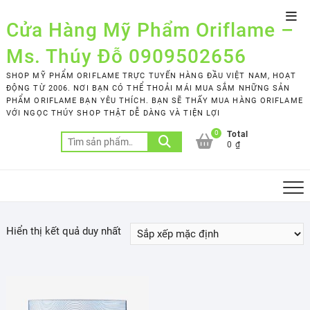
Skip
Top
to
Cửa Hàng Mỹ Phẩm Oriflame –
Men
content
Ms. Thúy Đỗ 0909502656
SHOP MỸ PHẨM ORIFLAME TRỰC TUYẾN HÀNG ĐẦU VIỆT NAM, HOẠT
ĐỘNG TỪ 2006. NƠI BẠN CÓ THỂ THOẢI MÁI MUA SẮM NHỮNG SẢN
PHẨM ORIFLAME BẠN YÊU THÍCH. BẠN SẼ THẤY MUA HÀNG ORIFLAME
VỚI NGỌC THÚY SHOP THẬT DỄ DÀNG VÀ TIỆN LỢI
0
Total
Tìm
0 ₫
kiếm:
Hiển thị kết quả duy nhất