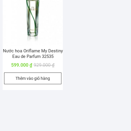
Nước hoa Oriflame My Destiny
Eau de Parfum 32535
Giá
Giá
599.000
₫
929.000
₫
gốc
hiện
Thêm vào giỏ hàng
là:
tại
929.000 ₫.
là:
599.000 ₫.