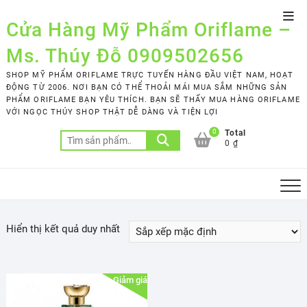
Skip
Top
to
Cửa Hàng Mỹ Phẩm Oriflame –
Men
content
Ms. Thúy Đỗ 0909502656
SHOP MỸ PHẨM ORIFLAME TRỰC TUYẾN HÀNG ĐẦU VIỆT NAM, HOẠT
ĐỘNG TỪ 2006. NƠI BẠN CÓ THỂ THOẢI MÁI MUA SẮM NHỮNG SẢN
PHẨM ORIFLAME BẠN YÊU THÍCH. BẠN SẼ THẤY MUA HÀNG ORIFLAME
VỚI NGỌC THÚY SHOP THẬT DỄ DÀNG VÀ TIỆN LỢI
0
Total
Tìm
0 ₫
kiếm:
Hiển thị kết quả duy nhất
Giảm giá!