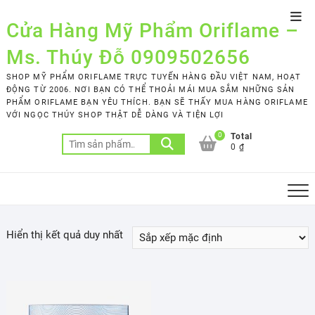
Skip
Top
to
Cửa Hàng Mỹ Phẩm Oriflame –
Men
content
Ms. Thúy Đỗ 0909502656
SHOP MỸ PHẨM ORIFLAME TRỰC TUYẾN HÀNG ĐẦU VIỆT NAM, HOẠT
ĐỘNG TỪ 2006. NƠI BẠN CÓ THỂ THOẢI MÁI MUA SẮM NHỮNG SẢN
PHẨM ORIFLAME BẠN YÊU THÍCH. BẠN SẼ THẤY MUA HÀNG ORIFLAME
VỚI NGỌC THÚY SHOP THẬT DỄ DÀNG VÀ TIỆN LỢI
0
Total
Tìm
0 ₫
kiếm:
Hiển thị kết quả duy nhất